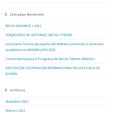
Esc
Se
Diseñó
par
En
Entradas Recientes
cer
Vigo
el
BECAS ERASMUS + 2022
pan
de
FORJADORAS DE HISTORIAS, METAL Y PIEDRA
bús
La Escuela Técnica de Joyería del Atlántico presenta su itinerario
académico en MADRID JOYA 2022
Convocatoria para el Programa de Becas Talento Atlántico
EXPOSICIÓN COOPERACIÓN INTERNACIONAL EN LA ESCUELA DE
JOYERÍA
Archivos
diciembre 2022
febrero 2022