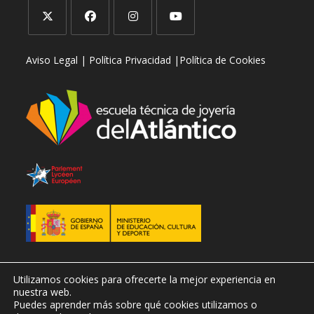
Se
Se
Se
Se
Aviso Legal |
Política Privacidad |
Política de Cookies
abre
abre
abre
abre
en
en
en
en
una
una
una
una
nueva
nueva
nueva
nueva
pestaña
pestaña
pestaña
pestaña
Utilizamos cookies para ofrecerte la mejor experiencia en
nuestra web.
Puedes aprender más sobre qué cookies utilizamos o