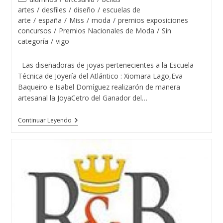
Atlántico
la
la
de
artes
/
desfiles
/
diseño
/
escuelas de
entrada:
entrada:
la
arte
/
españa
/
Miss
/
moda
/
premios exposiciones
entrada:
concursos
/
Premios Nacionales de Moda
/
Sin
categoría
/
vigo
Las diseñadoras de joyas pertenecientes a la Escuela
Técnica de Joyería del Atlántico : Xiomara Lago,Eva
Baqueiro e Isabel Domíguez realizarón de manera
artesanal la JoyaCetro del Ganador del…
El
Continuar Leyendo
Guapo
De
España
2015
Con
Las
Tres
Diseñadoras
De
Joyas
Del
Atlántico