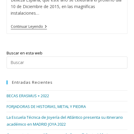
10 de Diciembre de 2015, en las magníficas
instalaciones…
El
Continuar Leyendo
Rey
&
Reina
Belleza
España
Buscar en esta web
2015
Tendrá
Pul
Sabor
Esc
Gallego
par
Entradas Recientes
cer
el
BECAS ERASMUS + 2022
pan
de
FORJADORAS DE HISTORIAS, METAL Y PIEDRA
bús
La Escuela Técnica de Joyería del Atlántico presenta su itinerario
académico en MADRID JOYA 2022