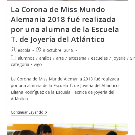
La Corona de Miss Mundo
Alemania 2018 fué realizada
por una alumna de la Escuela
T. de Joyería del Atlántico
Autor
Publicación
escola
9 octubre, 2018
de
de
Categoría
alumnos
/
anillos
/
arte
/
artesania
/
escuelas
/
joyería
/
Si
la
la
de
categoría
/
vigo
entrada:
entrada:
la
entrada:
La Corona de Miss Mundo Alemania 2018 fué realizada
por una alumna de la Escuela T. de Joyería del Atlántico.
Liliana Rodríguez de la Escuela Técnica de Joyería del
Atlántico…
La
Continuar Leyendo
Corona
De
Miss
Mundo