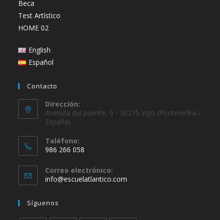
Beca
Test Artístico
HOME 02
English
Español
Contacto
Dirección:
Avenida del puente, 9 - 36215 Vigo (Pontevedra /
España)
Teléfono:
986 266 058
Se
Correo electrónico:
abre
Se
info@escuelatlantico.com
en
abre
en
tu
Síguenos
tu
aplicación
aplicación