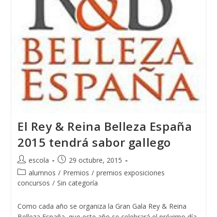
El Rey & Reina Belleza España
2015 tendrá sabor gallego
Autor
Publicación
escola
29 octubre, 2015
de
de
Categoría
alumnos
/
Premios
/
premios exposiciones
la
la
de
concursos
/
Sin categoría
entrada:
entrada:
la
entrada:
Como cada año se organiza la Gran Gala Rey & Reina
Belleza España, que este año se celebrará el próximo día