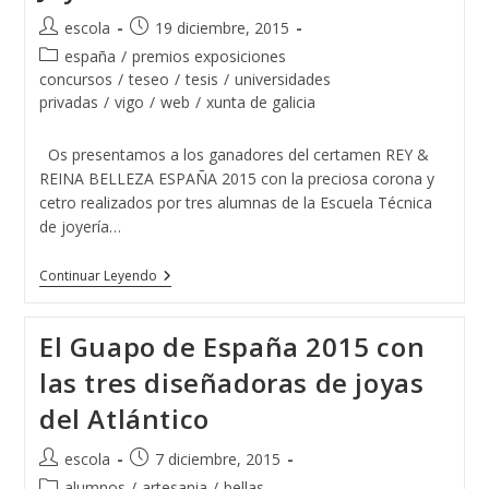
De
Joyería
Autor
Publicación
escola
19 diciembre, 2015
Del
de
de
Atlántico
Categoría
españa
/
premios exposiciones
Juntos
la
la
de
concursos
/
teseo
/
tesis
/
universidades
Por
entrada:
entrada:
la
privadas
/
vigo
/
web
/
xunta de galicia
Un
entrada:
Proyecto
Solidario
Os presentamos a los ganadores del certamen REY &
REINA BELLEZA ESPAÑA 2015 con la preciosa corona y
cetro realizados por tres alumnas de la Escuela Técnica
de joyería…
Rey
Continuar Leyendo
&
Reina
Belleza
El Guapo de España 2015 con
España
Con
las tres diseñadoras de joyas
Joyas
De
del Atlántico
La
Escuela
De
Autor
Publicación
escola
7 diciembre, 2015
Joyería
de
de
Del
Categoría
alumnos
/
artesania
/
bellas