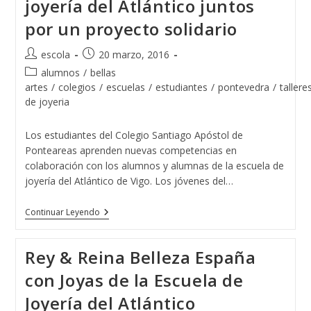
joyería del Atlántico juntos
por un proyecto solidario
Autor
Publicación
escola
20 marzo, 2016
de
de
Categoría
alumnos
/
bellas
la
la
de
artes
/
colegios
/
escuelas
/
estudiantes
/
pontevedra
/
tallere
entrada:
entrada:
la
de joyeria
entrada:
Los estudiantes del Colegio Santiago Apóstol de
Ponteareas aprenden nuevas competencias en
colaboración con los alumnos y alumnas de la escuela de
joyería del Atlántico de Vigo. Los jóvenes del…
El
Continuar Leyendo
Colegio
Santiago
Apóstol
Rey & Reina Belleza España
De
Ponteareas
con Joyas de la Escuela de
Y
La
Joyería del Atlántico
Escuela