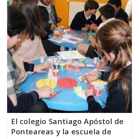
Alemania
2018
Fué
Realizada
Por
Una
Alumna
De
La
Escuela
T.
De
Joyería
Del
Atlántico
El colegio Santiago Apóstol de
Ponteareas y la escuela de