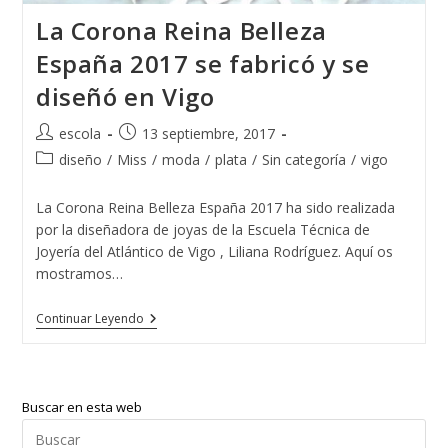
La Corona Reina Belleza
España 2017 se fabricó y se
diseñó en Vigo
Autor
Publicación
escola
13 septiembre, 2017
de
de
Categoría
diseño
/
Miss
/
moda
/
plata
/
Sin categoría
/
vigo
la
la
de
entrada:
entrada:
la
La Corona Reina Belleza España 2017 ha sido realizada
entrada:
por la diseñadora de joyas de la Escuela Técnica de
Joyería del Atlántico de Vigo , Liliana Rodríguez. Aquí os
mostramos…
La
Continuar Leyendo
Corona
Reina
Belleza
España
2017
Buscar en esta web
Se
Fabricó
Pul
Y