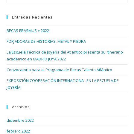
Esc
Se
Diseñó
par
En
Entradas Recientes
cer
Vigo
el
BECAS ERASMUS + 2022
pan
de
FORJADORAS DE HISTORIAS, METAL Y PIEDRA
bús
La Escuela Técnica de Joyería del Atlántico presenta su itinerario
académico en MADRID JOYA 2022
Convocatoria para el Programa de Becas Talento Atlántico
EXPOSICIÓN COOPERACIÓN INTERNACIONAL EN LA ESCUELA DE
JOYERÍA
Archivos
diciembre 2022
febrero 2022