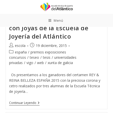
Ir
al
contenido
Rey & Reina Belleza España
Menú
con Joyas de la Escuela de
Joyería del Atlántico
Autor
Publicación
escola
19 diciembre, 2015
de
de
Categoría
españa
/
premios exposiciones
la
la
de
concursos
/
teseo
/
tesis
/
universidades
entrada:
entrada:
la
privadas
/
vigo
/
web
/
xunta de galicia
entrada:
Os presentamos a los ganadores del certamen REY &
REINA BELLEZA ESPAÑA 2015 con la preciosa corona y
cetro realizados por tres alumnas de la Escuela Técnica
de joyería…
Rey
Continuar Leyendo
&
Reina