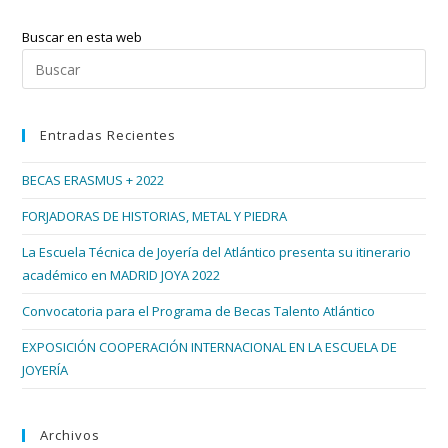
2015
Con
Buscar en esta web
Las
Tres
Pul
Diseñadoras
Esc
De
Joyas
par
Del
Entradas Recientes
cer
Atlántico
el
BECAS ERASMUS + 2022
pan
de
FORJADORAS DE HISTORIAS, METAL Y PIEDRA
bús
La Escuela Técnica de Joyería del Atlántico presenta su itinerario
académico en MADRID JOYA 2022
Convocatoria para el Programa de Becas Talento Atlántico
EXPOSICIÓN COOPERACIÓN INTERNACIONAL EN LA ESCUELA DE
JOYERÍA
Archivos