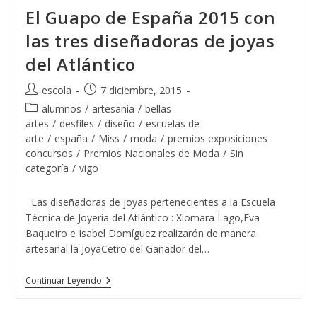
Belleza
El Guapo de España 2015 con
España
Con
las tres diseñadoras de joyas
Joyas
De
del Atlántico
La
Escuela
De
Autor
Publicación
escola
7 diciembre, 2015
Joyería
de
de
Del
Categoría
alumnos
/
artesania
/
bellas
Atlántico
la
la
de
artes
/
desfiles
/
diseño
/
escuelas de
entrada:
entrada:
la
arte
/
españa
/
Miss
/
moda
/
premios exposiciones
entrada:
concursos
/
Premios Nacionales de Moda
/
Sin
categoría
/
vigo
Las diseñadoras de joyas pertenecientes a la Escuela
Técnica de Joyería del Atlántico : Xiomara Lago,Eva
Baqueiro e Isabel Domíguez realizarón de manera
artesanal la JoyaCetro del Ganador del…
El
Continuar Leyendo
Guapo
De
España