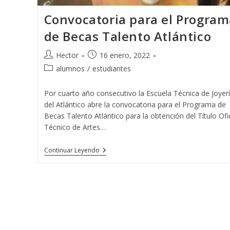
Convocatoria para el Program
de Becas Talento Atlántico
Autor
Publicación
Hector
16 enero, 2022
de
de
Categoría
alumnos
/
estudiantes
la
la
de
entrada:
entrada:
la
Por cuarto año consecutivo la Escuela Técnica de Joyer
entrada:
del Atlántico abre la convocatoria para el Programa de
Becas Talento Atlántico para la obtención del Título Ofic
Técnico de Artes…
Convocatoria
Continuar Leyendo
Para
El
Programa
De
Becas
Talento
Atlántico