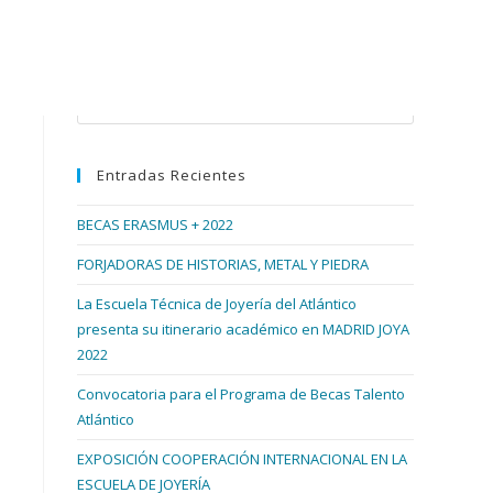
Buscar en esta web
Pulsa
Escape
para
Entradas Recientes
cerrar
el
BECAS ERASMUS + 2022
panel
de
FORJADORAS DE HISTORIAS, METAL Y PIEDRA
búsqueda.
La Escuela Técnica de Joyería del Atlántico
presenta su itinerario académico en MADRID JOYA
2022
Convocatoria para el Programa de Becas Talento
Atlántico
EXPOSICIÓN COOPERACIÓN INTERNACIONAL EN LA
ESCUELA DE JOYERÍA