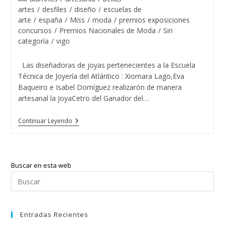
ART-
la
la
de
artes
/
desfiles
/
diseño
/
escuelas de
XOVE
entrada:
entrada:
la
arte
/
españa
/
Miss
/
moda
/
premios exposiciones
entrada:
concursos
/
Premios Nacionales de Moda
/
Sin
categoría
/
vigo
Las diseñadoras de joyas pertenecientes a la Escuela
Técnica de Joyería del Atlántico : Xiomara Lago,Eva
Baqueiro e Isabel Domíguez realizarón de manera
artesanal la JoyaCetro del Ganador del…
El
Continuar Leyendo
Guapo
De
España
2015
Con
Buscar en esta web
Las
Tres
Pul
Diseñadoras
Esc
De
Joyas
par
Del
Entradas Recientes
cer
Atlántico