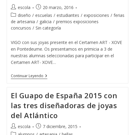
Autor
Publicación
escola
20 marzo, 2016
de
de
Categoría
diseño
/
escuelas
/
estudiantes
/
exposiciones
/
ferias
la
la
de
de artesania
/
galicia
/
premios exposiciones
entrada:
entrada:
la
concursos
/
Sin categoría
entrada:
VIGO con sus joyas presente en el Certamen ART - XOVE
en Pontedeume. Os presentamos en primicia a 3 de
nuestras alumnas seleccionadas para participar en el
Certamen ART- XOVE…
Varias
Continuar Leyendo
Diseñadoras
De
Joyas
El Guapo de España 2015 con
De
La
las tres diseñadoras de joyas
Escuela
De
del Atlántico
Joyería
Del
Atlántico
Autor
Publicación
escola
7 diciembre, 2015
Presentes
de
de
En
Categoría
alumnos
/
artesania
/
bellas