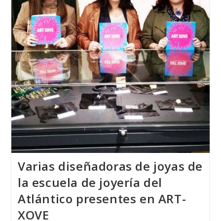
Se
Diseñó
En
Vigo
Varias diseñadoras de joyas de
la escuela de joyería del
Atlántico presentes en ART-
XOVE