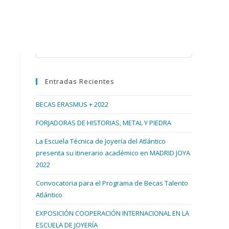
Buscar en esta web
Pulsa
Escape
para
Entradas Recientes
cerrar
el
BECAS ERASMUS + 2022
panel
de
FORJADORAS DE HISTORIAS, METAL Y PIEDRA
búsqueda.
La Escuela Técnica de Joyería del Atlántico
presenta su itinerario académico en MADRID JOYA
2022
Convocatoria para el Programa de Becas Talento
Atlántico
EXPOSICIÓN COOPERACIÓN INTERNACIONAL EN LA
ESCUELA DE JOYERÍA