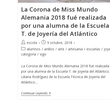
La Corona de Miss Mundo
Alemania 2018 fué realizada
por una alumna de la Escuela
T. de Joyería del Atlántico
Autor
Publicación
escola
9 octubre, 2018
de
de
Categoría
alumnos
/
anillos
/
arte
/
artesania
/
escuelas
/
joye
la
la
de
categoría
/
vigo
entrada:
entrada:
la
entrada:
La Corona de Miss Mundo Alemania 2018 fué realizada
por una alumna de la Escuela T. de Joyería del Atlántico.
Liliana Rodríguez de la Escuela Técnica de Joyería del
Atlántico…
La
Continuar Leyendo
Corona
De
Miss
Mundo