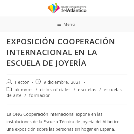
Ir
al
contenido
Menú
EXPOSICIÓN COOPERACIÓN
INTERNACIONAL EN LA
ESCUELA DE JOYERÍA
Autor
Publicación
Hector
9 diciembre, 2021
de
de
Categoría
alumnos
/
ciclos oficiales
/
escuelas
/
escuelas
la
la
de
de arte
/
formacion
entrada:
entrada:
la
entrada:
La ONG Cooperación Internacional expone en las
instalaciones de la Escuela Técnica de Joyería del Atlántico
una exposición sobre las personas sin hogar en España.