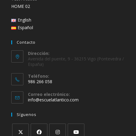
HOME 02
English
Español
Contacto
Dirección:
Avenida del puente, 9 - 36215 Vigo (Pontevedra /
España)
Teléfono:
986 266 058
Se
Correo electrónico:
abre
Se
info@escuelatlantico.com
en
abre
en
tu
Síguenos
tu
aplicación
aplicación