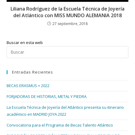
Liliana Rodríguez de la Escuela Técnica de Joyería
del Atlántico con MISS MUNDO ALEMANIA 2018
27 septiembre, 2018
Buscar en esta web
Pul
Esc
par
Entradas Recientes
cer
el
BECAS ERASMUS + 2022
pan
de
FORJADORAS DE HISTORIAS, METAL Y PIEDRA
bús
La Escuela Técnica de Joyería del Atlántico presenta su itinerario
académico en MADRID JOYA 2022
Convocatoria para el Programa de Becas Talento Atlántico