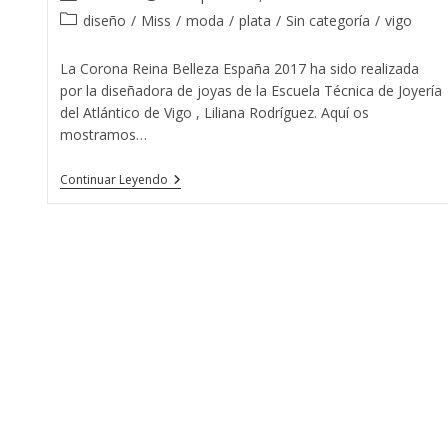
de
de
Categoría
diseño
/
Miss
/
moda
/
plata
/
Sin categoría
/
vigo
la
la
de
entrada:
entrada:
la
La Corona Reina Belleza España 2017 ha sido realizada
entrada:
por la diseñadora de joyas de la Escuela Técnica de Joyería
del Atlántico de Vigo , Liliana Rodríguez. Aquí os
mostramos…
La
Continuar Leyendo
Corona
Reina
Belleza
España
2017
Se
Fabricó
Y
Se
Diseñó
En
Vigo