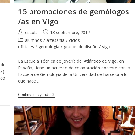
15 promociones de gemólogos
/as en Vigo
Autor
Publicación
escola
13 septiembre, 2017
de
de
Categoría
alumnos
/
artesania
/
ciclos
la
la
de
oficiales
/
gemología
/
grados de diseño
/
vigo
entrada:
entrada:
la
entrada:
La Escuela Técnica de Joyería del Atlántico de Vigo, en
 de
España, tiene un acuerdo de colaboración docente con la
da)
Escuela de Gemología de la Universidad de Barcelona lo
ico
que hace…
15
Continuar Leyendo
Promociones
De
Gemólogos
/as
En
Vigo