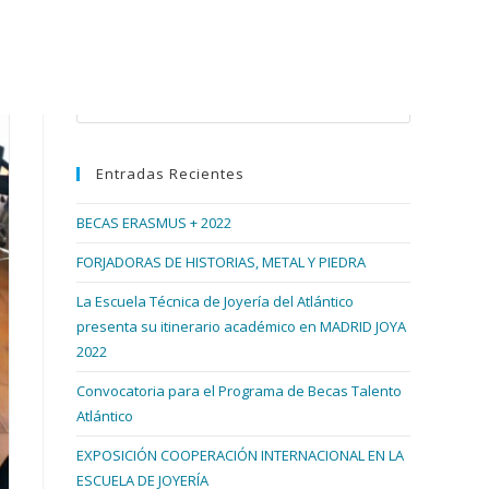
Buscar en esta web
Pulsa
Escape
para
Entradas Recientes
cerrar
el
BECAS ERASMUS + 2022
panel
de
FORJADORAS DE HISTORIAS, METAL Y PIEDRA
búsqueda.
La Escuela Técnica de Joyería del Atlántico
presenta su itinerario académico en MADRID JOYA
2022
Convocatoria para el Programa de Becas Talento
Atlántico
EXPOSICIÓN COOPERACIÓN INTERNACIONAL EN LA
ESCUELA DE JOYERÍA