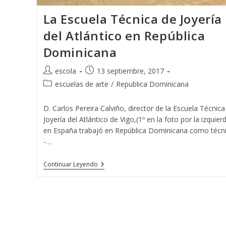
La Escuela Técnica de Joyería
del Atlántico en República
Dominicana
Autor
Publicación
escola
13 septiembre, 2017
de
de
Categoría
escuelas de arte
/
Republica Dominicana
la
la
de
entrada:
entrada:
la
D. Carlos Pereira Calviño, director de la Escuela Técnica
entrada:
Joyería del Atlántico de Vigo,(1º en la foto por la izquier
en España trabajó en República Dominicana como técn
-…
La
Continuar Leyendo
Escuela
Técnica
De
Joyería
Del
Atlántico
En