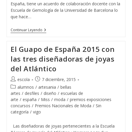
España, tiene un acuerdo de colaboración docente con la
Escuela de Gemología de la Universidad de Barcelona lo
que hace…
15
Continuar Leyendo
Promociones
De
Gemólogos
El Guapo de España 2015 con
/as
En
las tres diseñadoras de joyas
Vigo
del Atlántico
Autor
Publicación
escola
7 diciembre, 2015
de
de
Categoría
alumnos
/
artesania
/
bellas
la
la
de
artes
/
desfiles
/
diseño
/
escuelas de
entrada:
entrada:
la
arte
/
españa
/
Miss
/
moda
/
premios exposiciones
entrada:
concursos
/
Premios Nacionales de Moda
/
Sin
categoría
/
vigo
Las diseñadoras de joyas pertenecientes a la Escuela