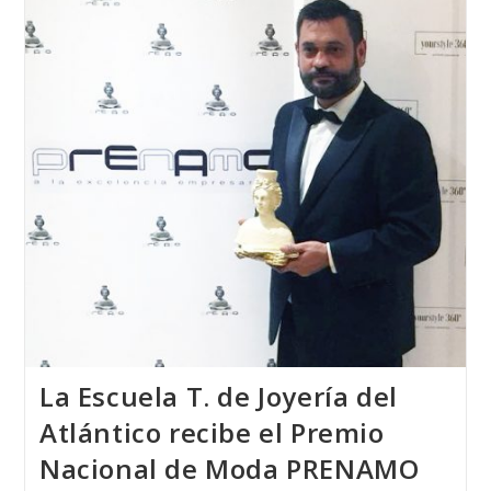
Fué
Realizada
Por
Una
Alumna
De
La
Escuela
T.
De
Joyería
Del
Atlántico
La Escuela T. de Joyería del
Atlántico recibe el Premio
Nacional de Moda PRENAMO