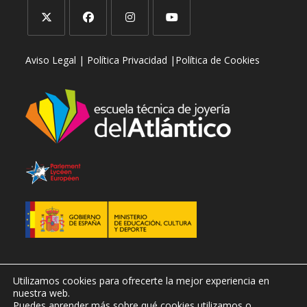
Se
Se
Se
Se
Aviso Legal |
Política Privacidad |
Política de Cookies
abre
abre
abre
abre
en
en
en
en
una
una
una
una
nueva
nueva
nueva
nueva
pestaña
pestaña
pestaña
pestaña
Utilizamos cookies para ofrecerte la mejor experiencia en
nuestra web.
Puedes aprender más sobre qué cookies utilizamos o