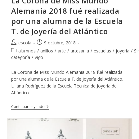
La Corona de Miss Mundo
Alemania 2018 fué realizada
por una alumna de la Escuela
T. de Joyería del Atlántico
Autor
Publicación
escola
9 octubre, 2018
de
de
Categoría
alumnos
/
anillos
/
arte
/
artesania
/
escuelas
/
joyería
/
Si
la
la
de
categoría
/
vigo
entrada:
entrada:
la
entrada:
La Corona de Miss Mundo Alemania 2018 fué realizada
por una alumna de la Escuela T. de Joyería del Atlántico.
Liliana Rodríguez de la Escuela Técnica de Joyería del
Atlántico…
La
Continuar Leyendo
Corona
De
Miss
Mundo
Alemania
2018