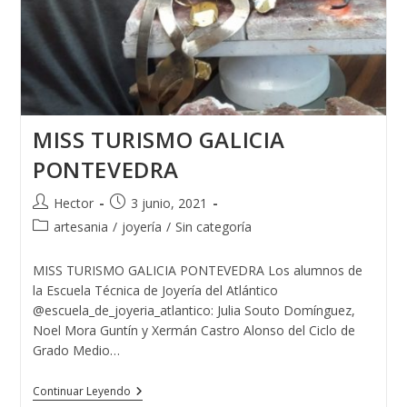
MISS TURISMO GALICIA
PONTEVEDRA
Autor
Publicación
Hector
3 junio, 2021
de
de
Categoría
artesania
/
joyería
/
Sin categoría
la
la
de
entrada:
entrada:
la
MISS TURISMO GALICIA PONTEVEDRA Los alumnos de
entrada:
la Escuela Técnica de Joyería del Atlántico
@escuela_de_joyeria_atlantico: Julia Souto Domínguez,
Noel Mora Guntín y Xermán Castro Alonso del Ciclo de
Grado Medio…
MISS
Continuar Leyendo
TURISMO