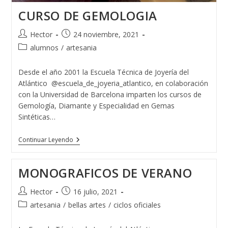
CURSO DE GEMOLOGIA
Autor
Publicación
Hector
24 noviembre, 2021
de
de
Categoría
alumnos
/
artesania
la
la
de
entrada:
entrada:
la
Desde el año 2001 la Escuela Técnica de Joyería del
entrada:
Atlántico @escuela_de_joyeria_atlantico, en colaboración
con la Universidad de Barcelona imparten los cursos de
Gemología, Diamante y Especialidad en Gemas
Sintéticas…
CURSO
Continuar Leyendo
DE
GEMOLOGIA
MONOGRAFICOS DE VERANO
Autor
Publicación
Hector
16 julio, 2021
de
de
Categoría
artesania
/
bellas artes
/
ciclos oficiales
la
la
de
entrada:
entrada:
la