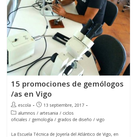
PRENAMO
2018
15 promociones de gemólogos
/as en Vigo
Autor
Publicación
escola
13 septiembre, 2017
de
de
Categoría
alumnos
/
artesania
/
ciclos
la
la
de
oficiales
/
gemología
/
grados de diseño
/
vigo
entrada:
entrada:
la
entrada:
La Escuela Técnica de Joyería del Atlántico de Vigo, en