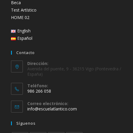
Beca
Test Artístico
HOME 02
English
Español
Contacto
Dirección:
Avenida del puente, 9 - 36215 Vigo (Pontevedra /
España)
Teléfono:
986 266 058
Se
Correo electrónico:
abre
Se
info@escuelatlantico.com
en
abre
en
tu
Síguenos
tu
aplicación
aplicación