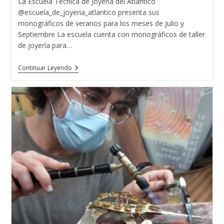
La Escuela Técnica de Joyería del Atlántico
entrada:
@escuela_de_joyeria_atlantico presenta sus
monográficos de veranos para los meses de Julio y
Septiembre La escuela cuenta con monográficos de taller
de joyería para…
MONOGRAFICOS
Continuar Leyendo
DE
VERANO