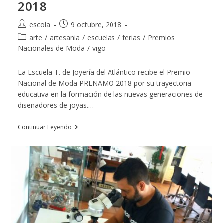
2018
Autor
Publicación
escola
9 octubre, 2018
de
de
Categoría
arte
/
artesania
/
escuelas
/
ferias
/
Premios
la
la
de
Nacionales de Moda
/
vigo
entrada:
entrada:
la
entrada:
La Escuela T. de Joyería del Atlántico recibe el Premio
Nacional de Moda PRENAMO 2018 por su trayectoria
educativa en la formación de las nuevas generaciones de
diseñadores de joyas.…
La
Continuar Leyendo
Escuela
T.
De
Joyería
Del
Atlántico
Recibe
El
Premio
Nacional
De
Moda