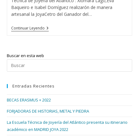
Técnica de Joyería del Atlántico : Xiomara Lago,Eva
Baqueiro e Isabel Domíguez realizarón de manera
artesanal la JoyaCetro del Ganador del…
El
Continuar Leyendo
Guapo
De
España
2015
Con
Buscar en esta web
Las
Tres
Pul
Diseñadoras
Esc
De
Joyas
par
Del
Entradas Recientes
cer
Atlántico
el
BECAS ERASMUS + 2022
pan
de
FORJADORAS DE HISTORIAS, METAL Y PIEDRA
bús
La Escuela Técnica de Joyería del Atlántico presenta su itinerario
académico en MADRID JOYA 2022