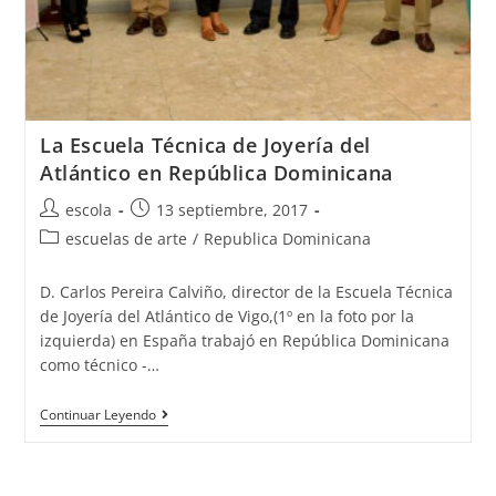
La Escuela Técnica de Joyería del
Atlántico en República Dominicana
Autor
Publicación
escola
13 septiembre, 2017
de
de
Categoría
escuelas de arte
/
Republica Dominicana
la
la
de
entrada:
entrada:
la
D. Carlos Pereira Calviño, director de la Escuela Técnica
entrada:
de Joyería del Atlántico de Vigo,(1º en la foto por la
izquierda) en España trabajó en República Dominicana
como técnico -…
La
Continuar Leyendo
Escuela
Técnica
de