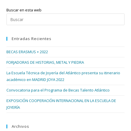
Escuela
Técnica
Buscar en esta web
De
Joyería
Pul
Del
Esc
Atlántico
Con
par
MISS
Entradas Recientes
cer
MUNDO
ALEMANIA
el
2018
BECAS ERASMUS + 2022
pan
de
FORJADORAS DE HISTORIAS, METAL Y PIEDRA
bús
La Escuela Técnica de Joyería del Atlántico presenta su itinerario
académico en MADRID JOYA 2022
Convocatoria para el Programa de Becas Talento Atlántico
EXPOSICIÓN COOPERACIÓN INTERNACIONAL EN LA ESCUELA DE
JOYERÍA
Archivos