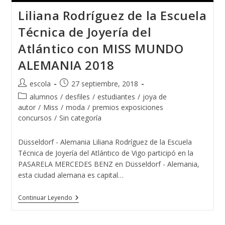
Liliana Rodríguez de la Escuela
Técnica de Joyería del
Atlántico con MISS MUNDO
ALEMANIA 2018
Autor
Publicación
escola
27 septiembre, 2018
de
de
Categoría
alumnos
/
desfiles
/
estudiantes
/
joya de
la
la
de
autor
/
Miss
/
moda
/
premios exposiciones
entrada:
entrada:
la
concursos
/
Sin categoría
entrada:
Düsseldorf - Alemania Liliana Rodríguez de la Escuela
Técnica de Joyería del Atlántico de Vigo participó en la
PASARELA MERCEDES BENZ en Düsseldorf - Alemania,
esta ciudad alemana es capital…
Liliana
Continuar Leyendo
Rodríguez
De
La