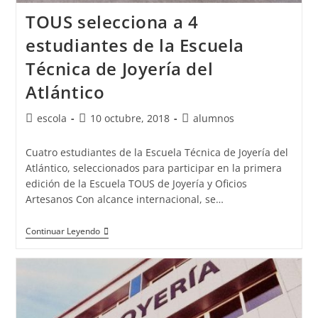
TOUS selecciona a 4
estudiantes de la Escuela
Técnica de Joyería del
Atlántico
Autor
Publicación
Categoría
escola
10 octubre, 2018
alumnos
de
de
de
la
la
la
Cuatro estudiantes de la Escuela Técnica de Joyería del
entrada:
entrada:
entrada:
Atlántico, seleccionados para participar en la primera
edición de la Escuela TOUS de Joyería y Oficios
Artesanos Con alcance internacional, se…
TOUS
Continuar Leyendo
Selecciona
A
4
Estudiantes
De
La
Escuela