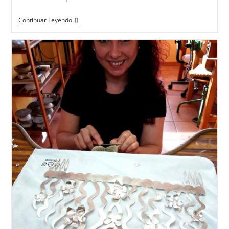
15
Continuar Leyendo
Promociones
De
Gemólogos
/as
En
Vigo