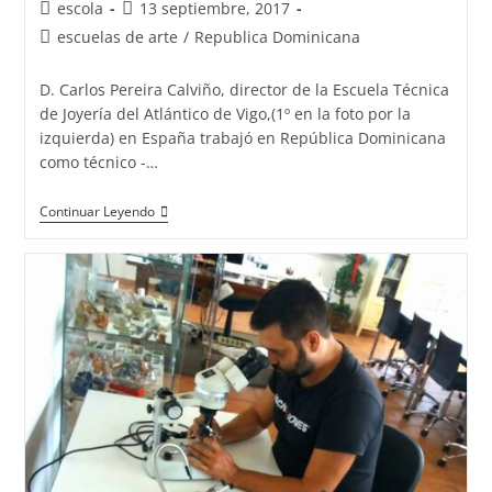
Autor
Publicación
escola
13 septiembre, 2017
de
de
Categoría
escuelas de arte
/
Republica Dominicana
la
la
de
entrada:
entrada:
la
D. Carlos Pereira Calviño, director de la Escuela Técnica
entrada:
de Joyería del Atlántico de Vigo,(1º en la foto por la
izquierda) en España trabajó en República Dominicana
como técnico -…
La
Continuar Leyendo
Escuela
Técnica
De
Joyería
Del
Atlántico
En
República
Dominicana