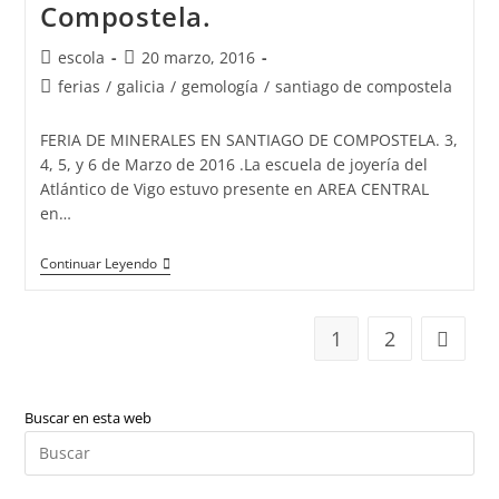
Compostela.
Autor
Publicación
escola
20 marzo, 2016
de
de
Categoría
ferias
/
galicia
/
gemología
/
santiago de compostela
la
la
de
entrada:
entrada:
la
FERIA DE MINERALES EN SANTIAGO DE COMPOSTELA. 3,
entrada:
4, 5, y 6 de Marzo de 2016 .La escuela de joyería del
Atlántico de Vigo estuvo presente en AREA CENTRAL
en…
La
Continuar Leyendo
Escuela
De
Joyería
Del
1
2
Ir a la 
Atlántico
Presente
En
La
Buscar en esta web
Fería
De
Pul
Minerales
Es
De
Santiago