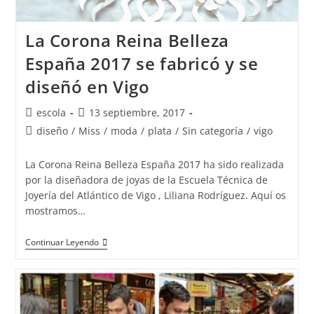
La Corona Reina Belleza
España 2017 se fabricó y se
diseñó en Vigo
Autor
Publicación
escola
13 septiembre, 2017
de
de
Categoría
diseño
/
Miss
/
moda
/
plata
/
Sin categoría
/
vigo
la
la
de
entrada:
entrada:
la
La Corona Reina Belleza España 2017 ha sido realizada
entrada:
por la diseñadora de joyas de la Escuela Técnica de
Joyería del Atlántico de Vigo , Liliana Rodríguez. Aquí os
mostramos…
La
Continuar Leyendo
Corona
Reina
Belleza
España
2017
Se