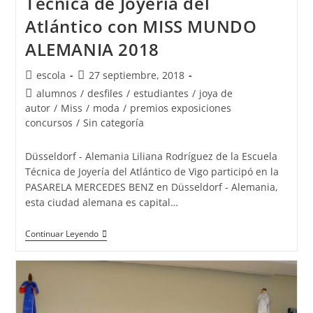
Técnica de Joyería del
Atlántico con MISS MUNDO
ALEMANIA 2018
Autor
Publicación
escola
27 septiembre, 2018
de
de
Categoría
alumnos
/
desfiles
/
estudiantes
/
joya de
la
la
de
autor
/
Miss
/
moda
/
premios exposiciones
entrada:
entrada:
la
concursos
/
Sin categoría
entrada:
Düsseldorf - Alemania Liliana Rodríguez de la Escuela
Técnica de Joyería del Atlántico de Vigo participó en la
PASARELA MERCEDES BENZ en Düsseldorf - Alemania,
esta ciudad alemana es capital…
Liliana
Continuar Leyendo
Rodríguez
De
La
Escuela
Técnica
De
Joyería