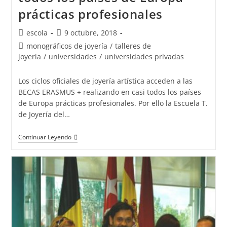
prácticas profesionales
Autor
Publicación
escola
9 octubre, 2018
de
de
Categoría
monográficos de joyería
/
talleres de
la
la
de
joyeria
/
universidades
/
universidades privadas
entrada:
entrada:
la
entrada:
Los ciclos oficiales de joyería artística acceden a las
BECAS ERASMUS + realizando en casi todos los países
de Europa prácticas profesionales. Por ello la Escuela T.
de Joyería del…
Los
Continuar Leyendo
Ciclos
Oficiales
De
Joyería
Artística
Acceden
A
Las
BECAS
ERASMUS
+