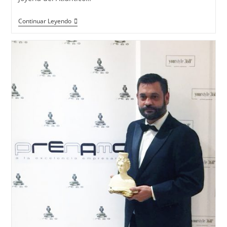
La
Continuar Leyendo
Corona
De
Miss
Mundo
Alemania
2018
Fué
Realizada
Por
Una
Alumna
De
La
Escuela
T.
De
Joyería
Del
Atlántico