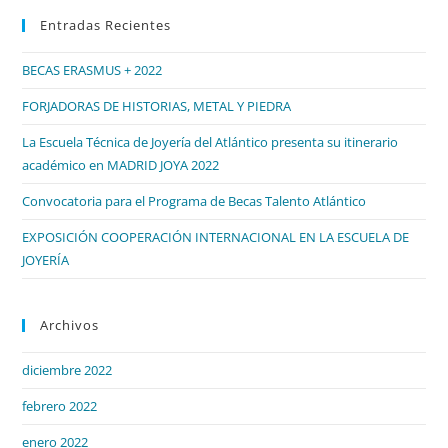
par
De
Entradas Recientes
cer
Compostela.
el
BECAS ERASMUS + 2022
pan
de
FORJADORAS DE HISTORIAS, METAL Y PIEDRA
bú
La Escuela Técnica de Joyería del Atlántico presenta su itinerario
académico en MADRID JOYA 2022
Convocatoria para el Programa de Becas Talento Atlántico
EXPOSICIÓN COOPERACIÓN INTERNACIONAL EN LA ESCUELA DE
JOYERÍA
Archivos
diciembre 2022
febrero 2022
enero 2022