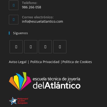
Teléfono:
986 266 058
Se
Correo electrónico:
abre
Se
info@escuelatlantico.com
en
abre
en
tu
Síguenos
tu
aplicación
aplicación
Se
Se
Se
Se
Aviso Legal |
Política Privacidad |
Política de Cookies
abre
abre
abre
abre
en
en
en
en
una
una
una
una
nueva
nueva
nueva
nueva
pestaña
pestaña
pestaña
pestaña