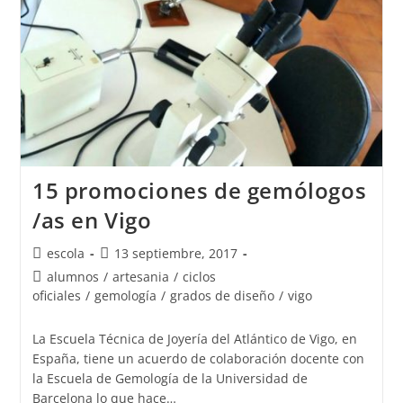
15 promociones de gemólogos
/as en Vigo
Autor
Publicación
escola
13 septiembre, 2017
de
de
Categoría
alumnos
/
artesania
/
ciclos
la
la
de
oficiales
/
gemología
/
grados de diseño
/
vigo
entrada:
entrada:
la
entrada:
La Escuela Técnica de Joyería del Atlántico de Vigo, en
España, tiene un acuerdo de colaboración docente con
la Escuela de Gemología de la Universidad de
Barcelona lo que hace…