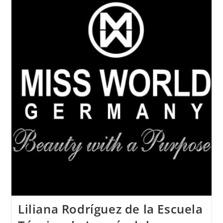
De
Joyería
Del
Atlántico
Recibe
El
Premio
Nacional
De
Moda
PRENAMO
2018
Liliana Rodríguez de la Escuela