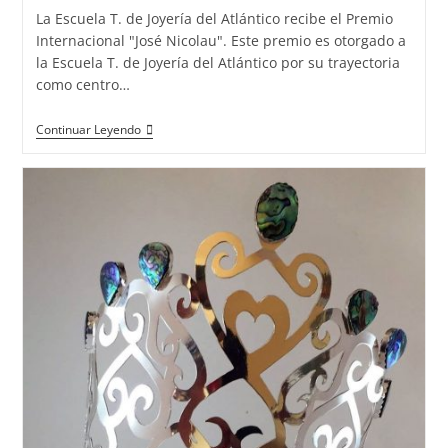
entrada:
entrada:
la
La Escuela T. de Joyería del Atlántico recibe el Premio
entrada:
Internacional "José Nicolau". Este premio es otorgado a
la Escuela T. de Joyería del Atlántico por su trayectoria
como centro…
La
Continuar Leyendo
Escuela
T.
De
Joyería
Del
Atlántico
Recibe
El
Premio
Internacional
«José
Nicolau»