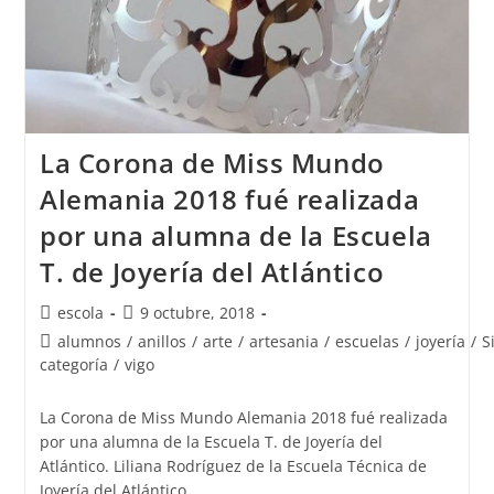
La Corona de Miss Mundo
Alemania 2018 fué realizada
por una alumna de la Escuela
T. de Joyería del Atlántico
Autor
Publicación
escola
9 octubre, 2018
de
de
Categoría
alumnos
/
anillos
/
arte
/
artesania
/
escuelas
/
joyería
/
S
la
la
de
categoría
/
vigo
entrada:
entrada:
la
entrada:
La Corona de Miss Mundo Alemania 2018 fué realizada
por una alumna de la Escuela T. de Joyería del
Atlántico. Liliana Rodríguez de la Escuela Técnica de
Joyería del Atlántico…