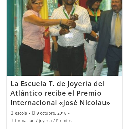
Realizando
En
Casi
Todos
Los
Países
De
Europa
Prácticas
Profesionales
La Escuela T. de Joyería del
Atlántico recibe el Premio
Internacional «José Nicolau»
Autor
Publicación
escola
9 octubre, 2018
de
de
Categoría
formacion
/
joyería
/
Premios
la
la
de