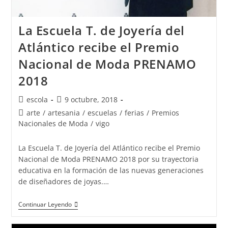
La Escuela T. de Joyería del
Atlántico recibe el Premio
Nacional de Moda PRENAMO
2018
Autor
Publicación
escola
9 octubre, 2018
de
de
Categoría
arte
/
artesania
/
escuelas
/
ferias
/
Premios
la
la
de
Nacionales de Moda
/
vigo
entrada:
entrada:
la
entrada:
La Escuela T. de Joyería del Atlántico recibe el Premio
Nacional de Moda PRENAMO 2018 por su trayectoria
educativa en la formación de las nuevas generaciones
de diseñadores de joyas.…
La
Continuar Leyendo
Escuela
T.