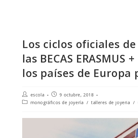
Ir
al
contenido
Los ciclos oficiales de
las BECAS ERASMUS + 
los países de Europa 
Autor
Publicación
escola
9 octubre, 2018
de
de
Categoría
monográficos de joyería
/
talleres de joyeria
/
la
la
de
entrada:
entrada:
la
entrada: