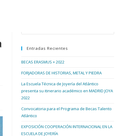
Buscar en esta web
Pulsa
Escape
a
para
Entradas Recientes
cerrar
el
BECAS ERASMUS + 2022
panel
de
FORJADORAS DE HISTORIAS, METAL Y PIEDRA
búsqueda.
La Escuela Técnica de Joyería del Atlántico
presenta su itinerario académico en MADRID JOYA
2022
Convocatoria para el Programa de Becas Talento
Atlántico
EXPOSICIÓN COOPERACIÓN INTERNACIONAL EN LA
ESCUELA DE JOYERÍA