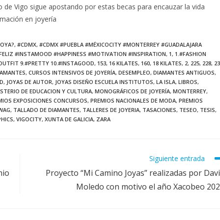
tico de Vigo sigue apostando por estas becas para encauzar la vida
rmación en joyería
JOYA?
,
#CDMX
,
#CDMX #PUEBLA #MÉXICOCITY #MONTERREY #GUADALAJARA
FELIZ #INSTAMOOD #HAPPINESS #MOTIVATION #INSPIRATION
,
1
,
1.#FASHION
.#OUTFIT 9.#PRETTY 10.#INSTAGOOD
,
153
,
16 KILATES
,
160
,
18 KILATES
,
2
,
225
,
228
,
23
IAMANTES
,
CURSOS INTENSIVOS DE JOYERÍA
,
DESEMPLEO
,
DIAMANTES ANTIGUOS
,
D
,
JOYAS DE AUTOR
,
JOYAS DISEÑO ESCUELA INSTITUTOS
,
LA ISLA
,
LIBROS
,
ISTERIO DE EDUCACION Y CULTURA
,
MONOGRÁFICOS DE JOYERÍA
,
MONTERREY
,
MIOS EXPOSICIONES CONCURSOS
,
PREMIOS NACIONALES DE MODA
,
PREMIOS
WAG
,
TALLADO DE DIAMANTES
,
TALLERES DE JOYERIA
,
TASACIONES
,
TESEO
,
TESIS
,
PHICS
,
VIGOCITY
,
XUNTA DE GALICIA
,
ZARA
Siguiente entrada
mio
Proyecto “Mi Camino Joyas” realizadas por Dav
Moledo con motivo el año Xacobeo 20