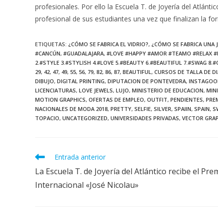
profesionales. Por ello la Escuela T. de Joyería del Atlán
profesional de sus estudiantes una vez que finalizan la fo
ETIQUETAS
:
¿CÓMO SE FABRICA EL VIDRIO?
,
¿CÓMO SE FABRICA UNA 
#CANCÚN
,
#GUADALAJARA
,
#LOVE #HAPPY #AMOR #TEAMO #RELAX #
2.#STYLE 3.#STYLISH 4.#LOVE 5.#BEAUTY 6.#BEAUTIFUL 7.#SWAG 8
29
,
42
,
47
,
49
,
55
,
56
,
79
,
82
,
86
,
87
,
BEAUTIFUL
,
CURSOS DE TALLA DE D
DIBUJO
,
DIGITAL PRINTING
,
DIPUTACION DE PONTEVEDRA
,
INSTAGOO
LICENCIATURAS
,
LOVE JEWELS
,
LUJO
,
MINISTERIO DE EDUCACION
,
MIN
MOTION GRAPHICS
,
OFERTAS DE EMPLEO
,
OUTFIT
,
PENDIENTES
,
PRE
NACIONALES DE MODA 2018
,
PRETTY
,
SELFIE
,
SILVER
,
SPAIIN
,
SPAIN
,
S
TOPACIO
,
UNCATEGORIZED
,
UNIVERSIDADES PRIVADAS
,
VECTOR GRA
Leer
Entrada anterior
más
La Escuela T. de Joyería del Atlántico recibe el Pre
artículos
Internacional «José Nicolau»