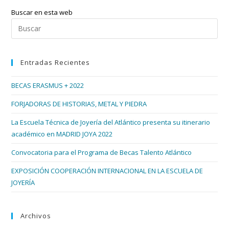
Buscar en esta web
Pul
Esc
par
Entradas Recientes
cer
el
BECAS ERASMUS + 2022
pan
de
FORJADORAS DE HISTORIAS, METAL Y PIEDRA
bús
La Escuela Técnica de Joyería del Atlántico presenta su itinerario
académico en MADRID JOYA 2022
Convocatoria para el Programa de Becas Talento Atlántico
EXPOSICIÓN COOPERACIÓN INTERNACIONAL EN LA ESCUELA DE
JOYERÍA
Archivos