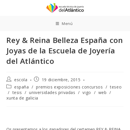
Ir
al
contenido
Menú
Rey & Reina Belleza España con
Joyas de la Escuela de Joyería
del Atlántico
Autor
Publicación
escola
19 diciembre, 2015
de
de
Categoría
españa
/
premios exposiciones concursos
/
teseo
la
la
de
/
tesis
/
universidades privadas
/
vigo
/
web
/
entrada:
entrada:
la
xunta de galicia
entrada:
Os presentamos a los ganadores del certamen REY & REINA