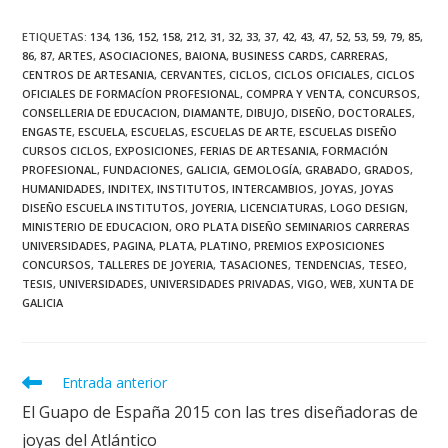
ETIQUETAS
:
134
,
136
,
152
,
158
,
212
,
31
,
32
,
33
,
37
,
42
,
43
,
47
,
52
,
53
,
59
,
79
,
85
,
86
,
87
,
ARTES
,
ASOCIACIONES
,
BAIONA
,
BUSINESS CARDS
,
CARRERAS
,
CENTROS DE ARTESANIA
,
CERVANTES
,
CICLOS
,
CICLOS OFICIALES
,
CICLOS
OFICIALES DE FORMACÍON PROFESIONAL
,
COMPRA Y VENTA
,
CONCURSOS
,
CONSELLERIA DE EDUCACION
,
DIAMANTE
,
DIBUJO
,
DISEÑO
,
DOCTORALES
,
ENGASTE
,
ESCUELA
,
ESCUELAS
,
ESCUELAS DE ARTE
,
ESCUELAS DISEÑO
CURSOS CICLOS
,
EXPOSICIONES
,
FERIAS DE ARTESANIA
,
FORMACIÓN
PROFESIONAL
,
FUNDACIONES
,
GALICIA
,
GEMOLOGÍA
,
GRABADO
,
GRADOS
,
HUMANIDADES
,
INDITEX
,
INSTITUTOS
,
INTERCAMBIOS
,
JOYAS
,
JOYAS
DISEÑO ESCUELA INSTITUTOS
,
JOYERIA
,
LICENCIATURAS
,
LOGO DESIGN
,
MINISTERIO DE EDUCACION
,
ORO PLATA DISEÑO SEMINARIOS CARRERAS
UNIVERSIDADES
,
PAGINA
,
PLATA
,
PLATINO
,
PREMIOS EXPOSICIONES
CONCURSOS
,
TALLERES DE JOYERIA
,
TASACIONES
,
TENDENCIAS
,
TESEO
,
TESIS
,
UNIVERSIDADES
,
UNIVERSIDADES PRIVADAS
,
VIGO
,
WEB
,
XUNTA DE
GALICIA
Leer
Entrada anterior
más
El Guapo de España 2015 con las tres diseñadoras de
artículos
joyas del Atlántico