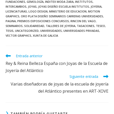
FUNDACIONES
,
GEMOLOGÍA
,
INDITEX MODA ZARA
,
INSTITUTOS
,
INTERCAMBIOS
,
JOYAS
,
JOYAS DISEÑO ESCUELA INSTITUTOS
,
JOYERIA
,
LICENCIATURAS
,
LOGO DESIGN
,
MINISTERIO DE EDUCACION
,
MOTION
GRAPHICS
,
ORO PLATA DISEÑO SEMINARIOS CARRERAS UNIVERSIDADES
,
PAGINA
,
PREMIOS EXPOSICIONES CONCURSOS
,
RINCON DEL VAGO
,
SEMINARIOS
,
SOLIDARIEDAD
,
TALLERES DE JOYERIA
,
TASACIONES
,
TESEO
,
TESIS
,
UNCATEGORIZED
,
UNIVERSIDADES
,
UNIVERSIDADES PRIVADAS
,
VECTOR GRAPHICS
,
XUNTA DE GALICIA
Leer
Entrada anterior
más
Rey & Reina Belleza España con Joyas de la Escuela de
artículos
Joyería del Atlántico
Siguiente entrada
Varias diseñadoras de joyas de la escuela de joyería
del Atlántico presentes en ART-XOVE
TAMBIÉN PODRÍA GUSTARTE