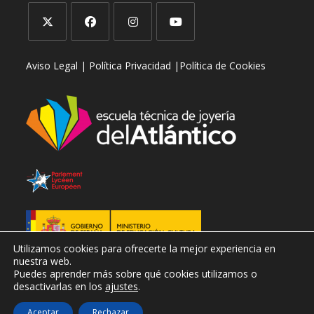
Se
Se
Se
Se
Aviso Legal |
Política Privacidad |
Política de Cookies
abre
abre
abre
abre
en
en
en
en
una
una
una
una
nueva
nueva
nueva
nueva
pestaña
pestaña
pestaña
pestaña
Utilizamos cookies para ofrecerte la mejor experiencia en
nuestra web.
Puedes aprender más sobre qué cookies utilizamos o
desactivarlas en los
ajustes
.
Aceptar
Rechazar