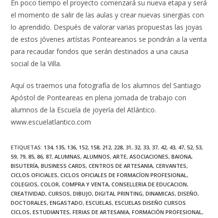
En poco tiempo el proyecto comenzará su nueva etapa y será
el momento de salir de las aulas y crear nuevas sinergias con
lo aprendido. Después de valorar varias propuestas las joyas
de estos jóvenes artístas Ponteareanos se pondrán a la venta
para recaudar fondos que serán destinados a una causa
social de la Villa.
Aquí os traemos una fotografía de los alumnos del Santiago
Apóstol de Ponteareas en plena jornada de trabajo con
alumnos de la Escuela de joyería del Atlántico.
www.escuelatlantico.com
ETIQUETAS
:
134
,
135
,
136
,
152
,
158
,
212
,
228
,
31
,
32
,
33
,
37
,
42
,
43
,
47
,
52
,
53
,
59
,
79
,
85
,
86
,
87
,
ALUMNAS
,
ALUMNOS
,
ARTE
,
ASOCIACIONES
,
BAIONA
,
BISUTERÍA
,
BUSINESS CARDS
,
CENTROS DE ARTESANIA
,
CERVANTES
,
CICLOS OFICIALES
,
CICLOS OFICIALES DE FORMACÍON PROFESIONAL
,
COLEGIOS
,
COLOR
,
COMPRA Y VENTA
,
CONSELLERIA DE EDUCACION
,
CREATIVIDAD
,
CURSOS
,
DIBUJO
,
DIGITAL PRINTING
,
DINAMICAS
,
DISEÑO
,
DOCTORALES
,
ENGASTADO
,
ESCUELAS
,
ESCUELAS DISEÑO CURSOS
CICLOS
,
ESTUDIANTES
,
FERIAS DE ARTESANIA
,
FORMACIÓN PROFESIONAL
,