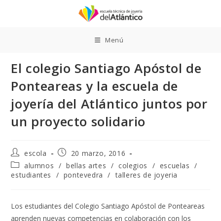
Ir
al
contenido
Menú
El colegio Santiago Apóstol de
Ponteareas y la escuela de
joyería del Atlántico juntos por
un proyecto solidario
Autor
Publicación
escola
20 marzo, 2016
de
de
Categoría
alumnos
/
bellas artes
/
colegios
/
escuelas
/
la
la
de
estudiantes
/
pontevedra
/
talleres de joyeria
entrada:
entrada:
la
entrada:
Los estudiantes del Colegio Santiago Apóstol de Ponteareas
aprenden nuevas competencias en colaboración con los