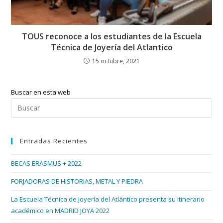
TOUS reconoce a los estudiantes de la Escuela
Técnica de Joyería del Atlantico
15 octubre, 2021
Buscar en esta web
Pul
Esc
par
Entradas Recientes
cer
el
BECAS ERASMUS + 2022
pan
de
FORJADORAS DE HISTORIAS, METAL Y PIEDRA
bús
La Escuela Técnica de Joyería del Atlántico presenta su itinerario
académico en MADRID JOYA 2022