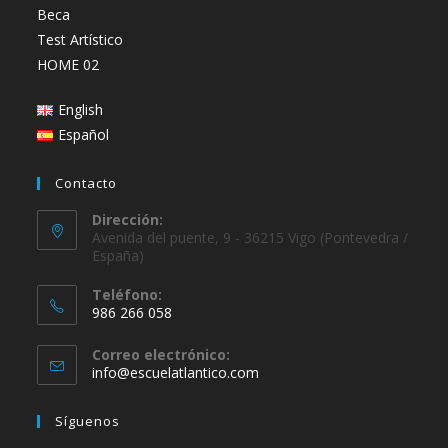
Beca
Test Artístico
HOME 02
English
Español
Contacto
Dirección:
Avenida del puente, 9 - 36215 Vigo (Pontevedra /
España)
Teléfono:
986 266 058
Se
Correo electrónico:
abre
Se
info@escuelatlantico.com
en
abre
en
tu
Síguenos
tu
aplicación
aplicación