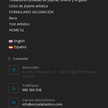
Ciclos de Joyería artistica
FORMULARIO VALORACIÓN
Beca
Test Artístico
HOME 02
English
Español
Contacto
Dirección:
Avenida del puente, 9 - 36215 Vigo (Pontevedra /
España)
Teléfono:
986 266 058
Se
Correo electrónico:
abre
Se
info@escuelatlantico.com
en