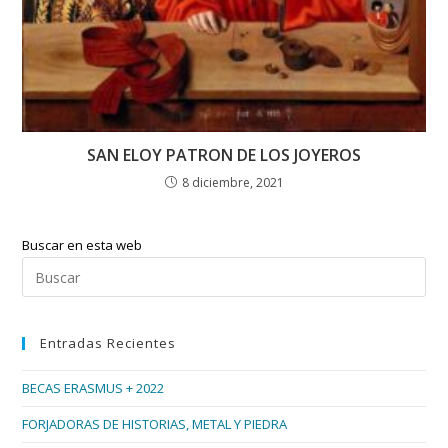
SAN ELOY PATRON DE LOS JOYEROS
8 diciembre, 2021
Buscar en esta web
Pul
Esc
par
Entradas Recientes
cer
el
BECAS ERASMUS + 2022
pan
de
FORJADORAS DE HISTORIAS, METAL Y PIEDRA
bús