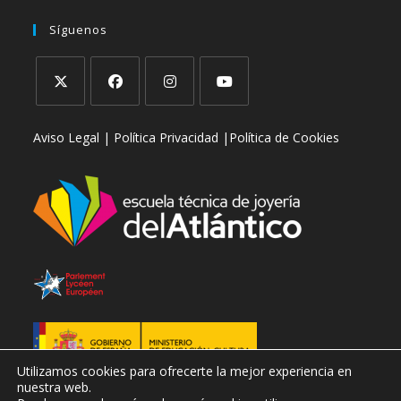
abre
en
tu
Síguenos
tu
aplicación
aplicación
Se
Se
Se
Se
Aviso Legal |
Política Privacidad |
Política de Cookies
abre
abre
abre
abre
en
en
en
en
una
una
una
una
nueva
nueva
nueva
nueva
pestaña
pestaña
pestaña
pestaña
Utilizamos cookies para ofrecerte la mejor experiencia en
nuestra web.