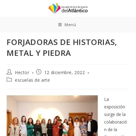
Ir
al
contenido
Menú
FORJADORAS DE HISTORIAS,
METAL Y PIEDRA
Autor
Publicación
Hector
12 diciembre, 2022
de
de
Categoría
escuelas de arte
la
la
de
entrada:
entrada:
la
entrada:
La
exposición
surge de la
colaboració
n de la