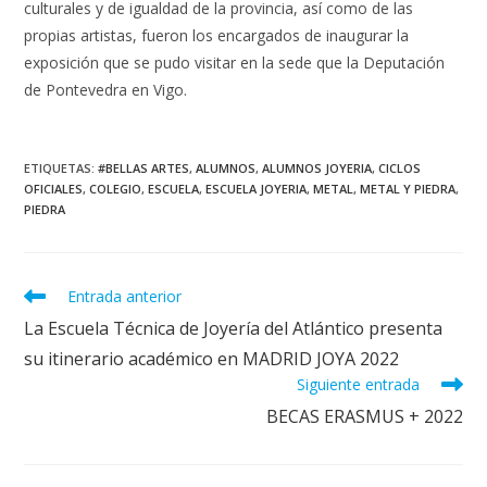
culturales y de igualdad de la provincia, así como de las
propias artistas, fueron los encargados de inaugurar la
exposición que se pudo visitar en la sede que la Deputación
de Pontevedra en Vigo.
ETIQUETAS
:
#BELLAS ARTES
,
ALUMNOS
,
ALUMNOS JOYERIA
,
CICLOS
OFICIALES
,
COLEGIO
,
ESCUELA
,
ESCUELA JOYERIA
,
METAL
,
METAL Y PIEDRA
,
PIEDRA
Leer
Entrada anterior
más
La Escuela Técnica de Joyería del Atlántico presenta
artículos
su itinerario académico en MADRID JOYA 2022
Siguiente entrada
BECAS ERASMUS + 2022