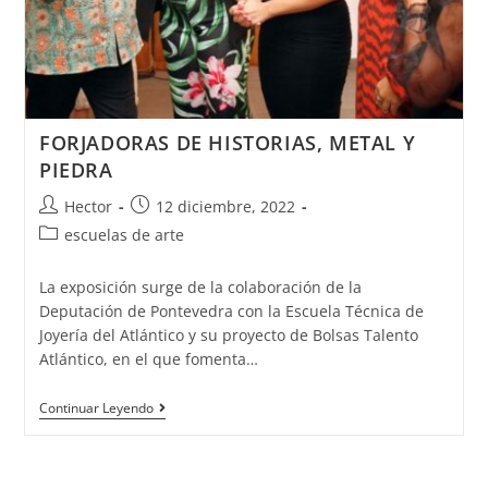
FORJADORAS DE HISTORIAS, METAL Y
PIEDRA
Autor
Publicación
Hector
12 diciembre, 2022
de
de
Categoría
escuelas de arte
la
la
de
entrada:
entrada:
la
La exposición surge de la colaboración de la
entrada:
Deputación de Pontevedra con la Escuela Técnica de
Joyería del Atlántico y su proyecto de Bolsas Talento
Atlántico, en el que fomenta…
FORJADORAS
Continuar Leyendo
DE
HISTORIAS,
METAL