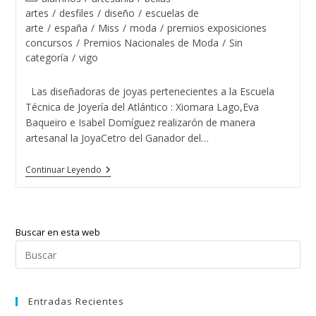
la
la
de
artes
/
desfiles
/
diseño
/
escuelas de
entrada:
entrada:
la
arte
/
españa
/
Miss
/
moda
/
premios exposiciones
entrada:
concursos
/
Premios Nacionales de Moda
/
Sin
categoría
/
vigo
Las diseñadoras de joyas pertenecientes a la Escuela
Técnica de Joyería del Atlántico : Xiomara Lago,Eva
Baqueiro e Isabel Domíguez realizarón de manera
artesanal la JoyaCetro del Ganador del…
El
Continuar Leyendo
Guapo
De
España
2015
Con
Buscar en esta web
Las
Tres
Pul
Diseñadoras
Esc
De
Joyas
par
Del
Entradas Recientes
cer
Atlántico