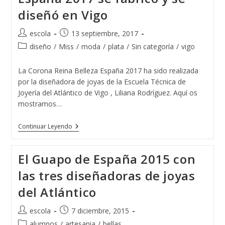
diseñó en Vigo
Autor
Publicación
escola
13 septiembre, 2017
de
de
Categoría
diseño
/
Miss
/
moda
/
plata
/
Sin categoría
/
vigo
la
la
de
entrada:
entrada:
la
La Corona Reina Belleza España 2017 ha sido realizada
entrada:
por la diseñadora de joyas de la Escuela Técnica de
Joyería del Atlántico de Vigo , Liliana Rodríguez. Aquí os
mostramos…
La
Continuar Leyendo
Corona
Reina
Belleza
El Guapo de España 2015 con
España
2017
las tres diseñadoras de joyas
Se
Fabricó
del Atlántico
Y
Se
Diseñó
Autor
Publicación
escola
7 diciembre, 2015
En
de
de
Vigo
Categoría
alumnos
/
artesania
/
bellas