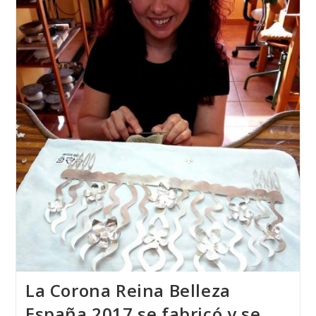
Escuela
Técnica
De
Joyería
Del
Atlántico
Con
MISS
MUNDO
ALEMANIA
2018
La Corona Reina Belleza
España 2017 se fabricó y se