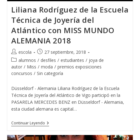
Liliana Rodríguez de la Escuela
Técnica de Joyería del
Atlántico con MISS MUNDO
ALEMANIA 2018
Autor
Publicación
escola
27 septiembre, 2018
de
de
Categoría
alumnos
/
desfiles
/
estudiantes
/
joya de
la
la
de
autor
/
Miss
/
moda
/
premios exposiciones
entrada:
entrada:
la
concursos
/
Sin categoría
entrada:
Düsseldorf - Alemania Liliana Rodríguez de la Escuela
Técnica de Joyería del Atlántico de Vigo participó en la
PASARELA MERCEDES BENZ en Düsseldorf - Alemania,
esta ciudad alemana es capital…
Liliana
Continuar Leyendo
Rodríguez
De
La