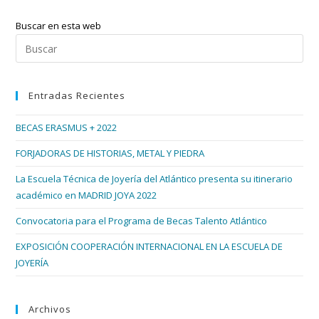
El
Corte
Buscar en esta web
Inglés
De
Pul
Vigo
Esc
par
Entradas Recientes
cer
el
BECAS ERASMUS + 2022
pan
de
FORJADORAS DE HISTORIAS, METAL Y PIEDRA
bús
La Escuela Técnica de Joyería del Atlántico presenta su itinerario
académico en MADRID JOYA 2022
Convocatoria para el Programa de Becas Talento Atlántico
EXPOSICIÓN COOPERACIÓN INTERNACIONAL EN LA ESCUELA DE
JOYERÍA
Archivos