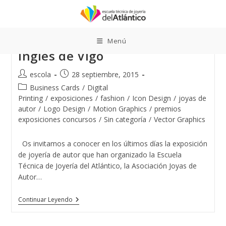
Ir
al
contenido
Exposición de Joyas en El Corte
Menú
Inglés de Vigo
Autor
Publicación
escola
28 septiembre, 2015
de
de
Categoría
Business Cards
/
Digital
la
la
de
Printing
/
exposiciones
/
fashion
/
Icon Design
/
joyas de
entrada:
entrada:
la
autor
/
Logo Design
/
Motion Graphics
/
premios
entrada:
exposiciones concursos
/
Sin categoría
/
Vector Graphics
Os invitamos a conocer en los últimos días la exposición
de joyería de autor que han organizado la Escuela
Técnica de Joyería del Atlántico, la Asociación Joyas de
Autor…
Exposición
Continuar Leyendo
De
Joyas
En