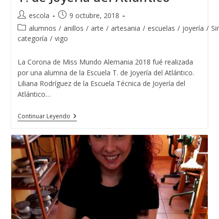
Autor
Publicación
escola
9 octubre, 2018
de
de
Categoría
alumnos
/
anillos
/
arte
/
artesania
/
escuelas
/
joyería
/
Si
la
la
de
categoría
/
vigo
entrada:
entrada:
la
entrada:
La Corona de Miss Mundo Alemania 2018 fué realizada
por una alumna de la Escuela T. de Joyería del Atlántico.
Liliana Rodríguez de la Escuela Técnica de Joyería del
Atlántico…
La
Continuar Leyendo
Corona
De
Miss
Mundo
Alemania
2018
Fué
Realizada
Por
Una
Alumna
De
La