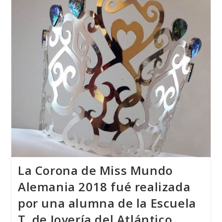
Su
Itinerario
Académico
En
MADRID
JOYA
2022
La Corona de Miss Mundo
Alemania 2018 fué realizada
por una alumna de la Escuela
T. de Joyería del Atlántico