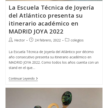
La Escuela Técnica de Joyería
del Atlántico presenta su
itinerario académico en
MADRID JOYA 2022
Autor
Publicación
Categoría
Hector
24 febrero, 2022
colegios
de
de
de
la
la
la
La Escuela Técnica de Joyería del Atlántico por décimo
entrada:
entrada:
entrada:
año consecutivo presenta su itinerario académico en
MADRID JOYA 2022. Como todos los años cuenta con un
stand en el que…
La
Continuar Leyendo
Escuela
Técnica
De
Joyería
Del
Atlántico
Presenta