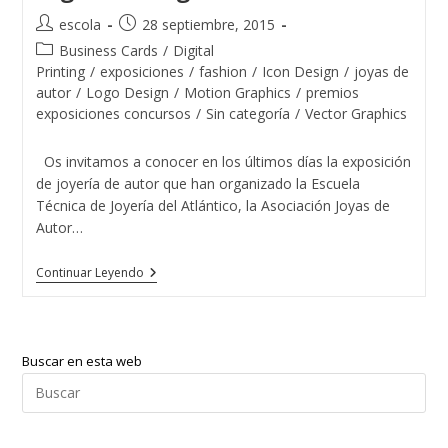
Tendrá
Sabor
Autor
Publicación
escola
28 septiembre, 2015
Gallego
de
de
Categoría
Business Cards
/
Digital
la
la
de
Printing
/
exposiciones
/
fashion
/
Icon Design
/
joyas de
entrada:
entrada:
la
autor
/
Logo Design
/
Motion Graphics
/
premios
entrada:
exposiciones concursos
/
Sin categoría
/
Vector Graphics
Os invitamos a conocer en los últimos días la exposición
de joyería de autor que han organizado la Escuela
Técnica de Joyería del Atlántico, la Asociación Joyas de
Autor…
Exposición
Continuar Leyendo
De
Joyas
En
El
Corte
Buscar en esta web
Inglés
De
Pul
Vigo
Esc
par