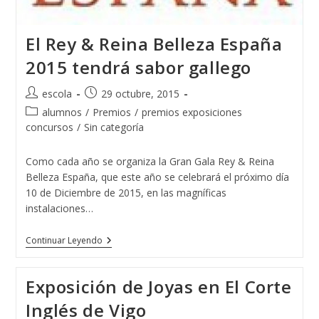
El Rey & Reina Belleza España
2015 tendrá sabor gallego
Autor
Publicación
escola
29 octubre, 2015
de
de
Categoría
alumnos
/
Premios
/
premios exposiciones
la
la
de
concursos
/
Sin categoría
entrada:
entrada:
la
entrada:
Como cada año se organiza la Gran Gala Rey & Reina
Belleza España, que este año se celebrará el próximo día
10 de Diciembre de 2015, en las magníficas
instalaciones…
El
Continuar Leyendo
Rey
&
Reina
Exposición de Joyas en El Corte
Belleza
España
Inglés de Vigo
2015