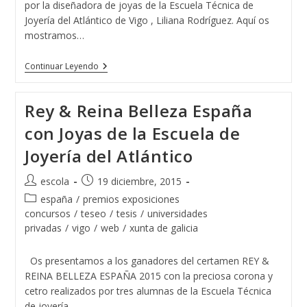
por la diseñadora de joyas de la Escuela Técnica de
Joyería del Atlántico de Vigo , Liliana Rodríguez. Aquí os
mostramos…
La
Continuar Leyendo
Corona
Reina
Belleza
Rey & Reina Belleza España
España
2017
con Joyas de la Escuela de
Se
Fabricó
Joyería del Atlántico
Y
Se
Diseñó
Autor
Publicación
escola
19 diciembre, 2015
En
de
de
Vigo
Categoría
españa
/
premios exposiciones
la
la
de
concursos
/
teseo
/
tesis
/
universidades
entrada:
entrada:
la
privadas
/
vigo
/
web
/
xunta de galicia
entrada:
Os presentamos a los ganadores del certamen REY &
REINA BELLEZA ESPAÑA 2015 con la preciosa corona y
cetro realizados por tres alumnas de la Escuela Técnica
de joyería…