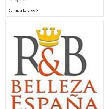
Rey
Continuar Leyendo
&
Reina
Belleza
España
Con
Joyas
De
La
Escuela
De
Joyería
Del
Atlántico