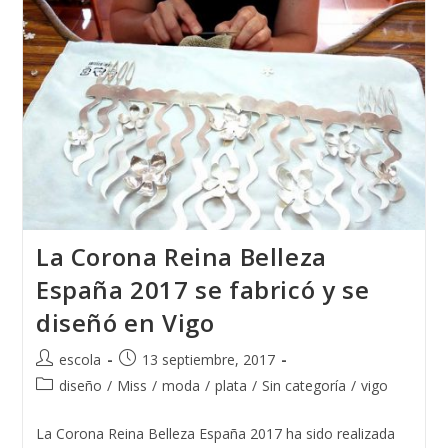
Escuela
T.
De
Joyería
Del
Atlántico
La Corona Reina Belleza
España 2017 se fabricó y se
diseñó en Vigo
Autor
Publicación
escola
13 septiembre, 2017
de
de
Categoría
diseño
/
Miss
/
moda
/
plata
/
Sin categoría
/
vigo
la
la
de
entrada:
entrada:
la
La Corona Reina Belleza España 2017 ha sido realizada
entrada: