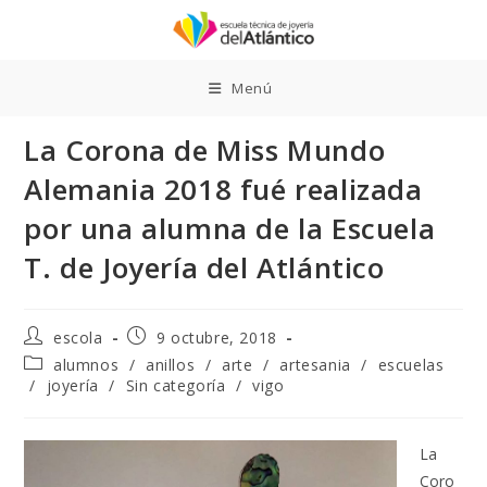
Ir
al
contenido
Menú
La Corona de Miss Mundo
Alemania 2018 fué realizada
por una alumna de la Escuela
T. de Joyería del Atlántico
Autor
Publicación
escola
9 octubre, 2018
de
de
Categoría
alumnos
/
anillos
/
arte
/
artesania
/
escuelas
la
la
de
/
joyería
/
Sin categoría
/
vigo
entrada:
entrada:
la
entrada:
La
Coro