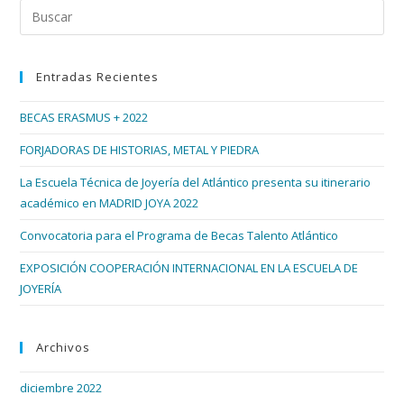
Pul
Esc
par
Entradas Recientes
cer
el
BECAS ERASMUS + 2022
pan
de
FORJADORAS DE HISTORIAS, METAL Y PIEDRA
bús
La Escuela Técnica de Joyería del Atlántico presenta su itinerario
académico en MADRID JOYA 2022
Convocatoria para el Programa de Becas Talento Atlántico
EXPOSICIÓN COOPERACIÓN INTERNACIONAL EN LA ESCUELA DE
JOYERÍA
Archivos
diciembre 2022