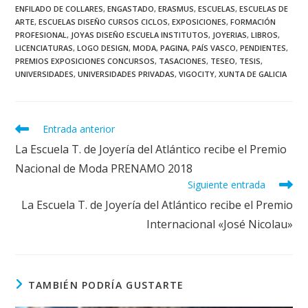
ENFILADO DE COLLARES
,
ENGASTADO
,
ERASMUS
,
ESCUELAS
,
ESCUELAS DE
ARTE
,
ESCUELAS DISEÑO CURSOS CICLOS
,
EXPOSICIONES
,
FORMACIÓN
PROFESIONAL
,
JOYAS DISEÑO ESCUELA INSTITUTOS
,
JOYERIAS
,
LIBROS
,
LICENCIATURAS
,
LOGO DESIGN
,
MODA
,
PAGINA
,
PAÍS VASCO
,
PENDIENTES
,
PREMIOS EXPOSICIONES CONCURSOS
,
TASACIONES
,
TESEO
,
TESIS
,
UNIVERSIDADES
,
UNIVERSIDADES PRIVADAS
,
VIGOCITY
,
XUNTA DE GALICIA
Leer
Entrada anterior
más
La Escuela T. de Joyería del Atlántico recibe el Premio
artículos
Nacional de Moda PRENAMO 2018
Siguiente entrada
La Escuela T. de Joyería del Atlántico recibe el Premio
Internacional «José Nicolau»
TAMBIÉN PODRÍA GUSTARTE