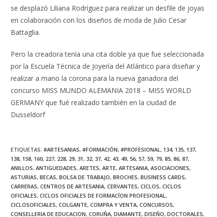
se desplazó Liliana Rodríguez para realizar un desfile de joyas
en colaboración con los diseños de moda de Julio Cesar
Battaglia.
Pero la creadora tenía una cita doble ya que fue seleccionada
por la Escuela Técnica de Joyería del Atlántico para diseñar y
realizar a mano la corona para la nueva ganadora del
concurso MISS MUNDO ALEMANIA 2018 – MISS WORLD
GERMANY que fué realizado también en la ciudad de
Dusseldorf
ETIQUETAS
:
#ARTESANIAS
,
#FORMACIÓN
,
#PROFESIONAL
,
134
,
135
,
137
,
138
,
158
,
160
,
227
,
228
,
29
,
31
,
32
,
37
,
42
,
43
,
49
,
56
,
57
,
59
,
79
,
85
,
86
,
87
,
ANILLOS
,
ANTIGUEDADES
,
ARETES
,
ARTE
,
ARTESANIA
,
ASOCIACIONES
,
ASTURIAS
,
BECAS
,
BOLSA DE TRABAJO
,
BROCHES
,
BUSINESS CARDS
,
CARRERAS
,
CENTROS DE ARTESANIA
,
CERVANTES
,
CICLOS
,
CICLOS
OFICIALES
,
CICLOS OFICIALES DE FORMACÍON PROFESIONAL
,
CICLOSOFICIALES
,
COLGANTE
,
COMPRA Y VENTA
,
CONCURSOS
,
CONSELLERIA DE EDUCACION
,
CORUÑA
,
DIAMANTE
,
DISEÑO
,
DOCTORALES
,