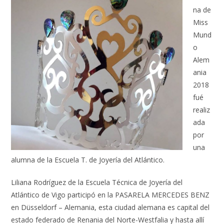
na de
Miss
Mund
o
Alem
ania
2018
fué
realiz
ada
por
una
alumna de la Escuela T. de Joyería del Atlántico.
Liliana Rodríguez de la Escuela Técnica de Joyería del
Atlántico de Vigo participó en la PASARELA MERCEDES BENZ
en Düsseldorf – Alemania, esta ciudad alemana es capital del
estado federado de Renania del Norte-Westfalia y hasta allí