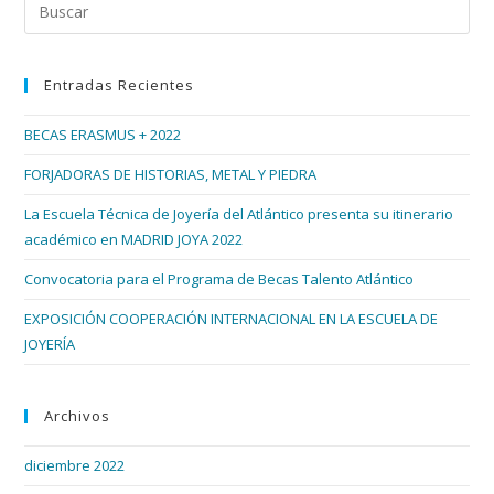
Joyería
Pul
Del
Esc
Atlántico
Con
par
MISS
Entradas Recientes
cer
MUNDO
ALEMANIA
el
2018
BECAS ERASMUS + 2022
pan
de
FORJADORAS DE HISTORIAS, METAL Y PIEDRA
bús
La Escuela Técnica de Joyería del Atlántico presenta su itinerario
académico en MADRID JOYA 2022
Convocatoria para el Programa de Becas Talento Atlántico
EXPOSICIÓN COOPERACIÓN INTERNACIONAL EN LA ESCUELA DE
JOYERÍA
Archivos
diciembre 2022