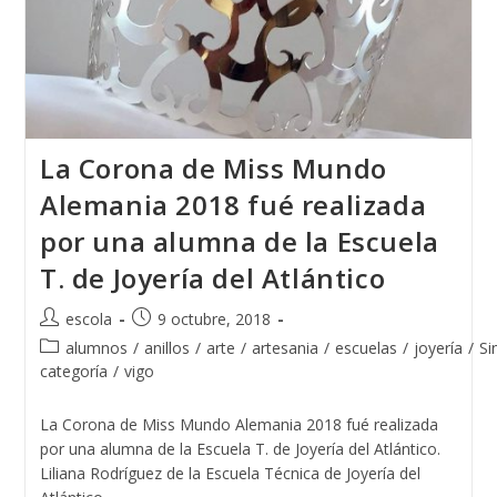
La Corona de Miss Mundo
Alemania 2018 fué realizada
por una alumna de la Escuela
T. de Joyería del Atlántico
Autor
Publicación
escola
9 octubre, 2018
de
de
Categoría
alumnos
/
anillos
/
arte
/
artesania
/
escuelas
/
joyería
/
Si
la
la
de
categoría
/
vigo
entrada:
entrada:
la
entrada:
La Corona de Miss Mundo Alemania 2018 fué realizada
por una alumna de la Escuela T. de Joyería del Atlántico.
Liliana Rodríguez de la Escuela Técnica de Joyería del