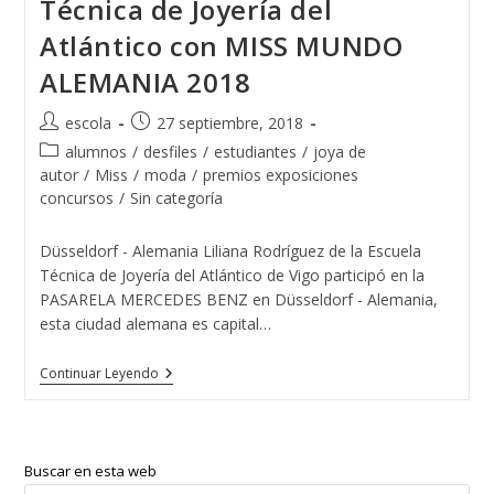
Técnica de Joyería del
Atlántico con MISS MUNDO
ALEMANIA 2018
Autor
Publicación
escola
27 septiembre, 2018
de
de
Categoría
alumnos
/
desfiles
/
estudiantes
/
joya de
la
la
de
autor
/
Miss
/
moda
/
premios exposiciones
entrada:
entrada:
la
concursos
/
Sin categoría
entrada:
Düsseldorf - Alemania Liliana Rodríguez de la Escuela
Técnica de Joyería del Atlántico de Vigo participó en la
PASARELA MERCEDES BENZ en Düsseldorf - Alemania,
esta ciudad alemana es capital…
Liliana
Continuar Leyendo
Rodríguez
De
La
Escuela
Técnica
Buscar en esta web
De