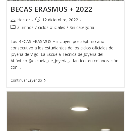
BECAS ERASMUS + 2022
Autor
Publicación
Hector
12 diciembre, 2022
de
de
Categoría
alumnos
/
ciclos oficiales
/
Sin categoría
la
la
de
entrada:
entrada:
la
Las BECAS ERASMUS + incluyen por séptimo año
entrada:
consecutivo a los estudiantes de los ciclos oficiales de
joyería de Vigo. La Escuela Técnica de Joyería del
Atlántico @escuela_de_joyeria_atlantico, en colaboración
con…
BECAS
Continuar Leyendo
ERASMUS
+
2022