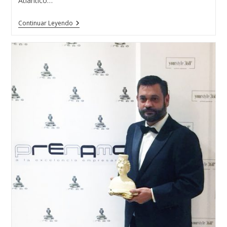
Atlántico…
La
Continuar Leyendo
Corona
De
Miss
Mundo
Alemania
2018
Fué
Realizada
Por
Una
Alumna
De
La
Escuela
T.
De
Joyería
Del
Atlántico