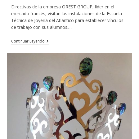
entrada:
entrada:
la
Directivas de la empresa OREST GROUP, líder en el
entrada:
mercado francés, visitan las instalaciones de la Escuela
Técnica de Joyería del Atlántico para establecer vínculos
de trabajo con sus alumnos.…
Visita
Continuar Leyendo
De
OREST
GROUP
A
La
Escuela
Técnica
De
Joyería
Del
Atlántico