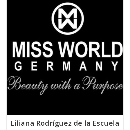
De
Joyería
Del
Atlántico
Recibe
El
Premio
Nacional
De
Moda
PRENAMO
2018
Liliana Rodríguez de la Escuela