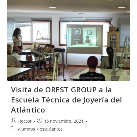
Visita de OREST GROUP a la
Escuela Técnica de Joyería del
Atlántico
Autor
Publicación
Hector
16 noviembre, 2021
de
de
Categoría
alumnos
/
estudiantes
la
la
de