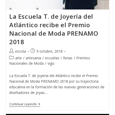
La Escuela T. de Joyería del
Atlántico recibe el Premio
Nacional de Moda PRENAMO
2018
Autor
Publicación
escola
9 octubre, 2018
de
de
Categoría
arte
/
artesania
/
escuelas
/
ferias
/
Premios
la
la
de
Nacionales de Moda
/
vigo
entrada:
entrada:
la
entrada:
La Escuela T. de Joyería del Atlántico recibe el Premio
Nacional de Moda PRENAMO 2018 por su trayectoria
educativa en la formación de las nuevas generaciones de
diseñadores de joyas.…
La
Continuar Leyendo
Escuela
T.