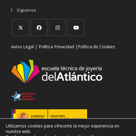
abre
en
tu
Síguenos
tu
aplicación
aplicación
Se
Se
Se
Se
Aviso Legal |
Política Privacidad |
Política de Cookies
abre
abre
abre
abre
en
en
en
en
una
una
una
una
nueva
nueva
nueva
nueva
pestaña
pestaña
pestaña
pestaña
Utilizamos cookies para ofrecerte la mejor experiencia en
nuestra web.