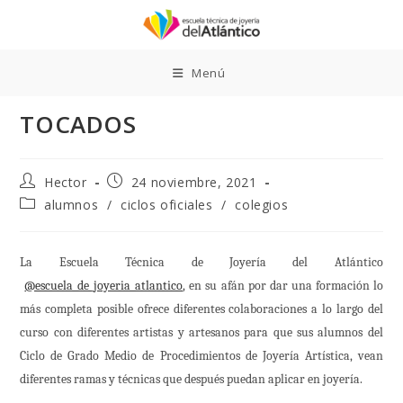
Ir
al
contenido
Menú
TOCADOS
Autor
Publicación
Hector
24 noviembre, 2021
de
de
Categoría
alumnos
/
ciclos oficiales
/
colegios
la
la
de
entrada:
entrada:
la
entrada:
La Escuela Técnica de Joyería del Atlántico
@escuela_de_joyeria_atlantico
, en su afán por dar una formación lo
más completa posible ofrece diferentes colaboraciones a lo largo del
curso con diferentes artistas y artesanos para que sus alumnos del
Ciclo de Grado Medio de Procedimientos de Joyería Artística, vean
diferentes ramas y técnicas que después puedan aplicar en joyería.