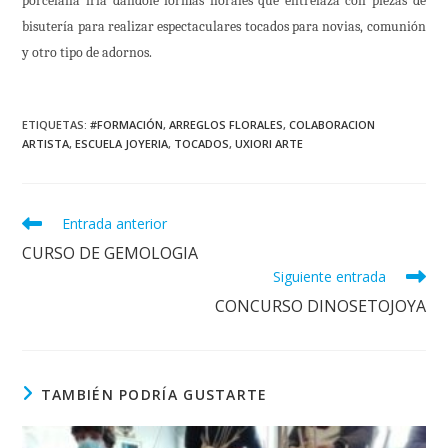
porcelana fría dándole formas florales que entrelaza con piezas de
bisutería para realizar espectaculares tocados para novias, comunión
y otro tipo de adornos.
ETIQUETAS
:
#FORMACIÓN
,
ARREGLOS FLORALES
,
COLABORACION
ARTISTA
,
ESCUELA JOYERIA
,
TOCADOS
,
UXIORI ARTE
Leer
Entrada anterior
más
CURSO DE GEMOLOGIA
artículos
Siguiente entrada
CONCURSO DINOSETOJOYA
TAMBIÉN PODRÍA GUSTARTE