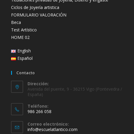
Ciclos de Joyería artistica
FORMULARIO VALORACIÓN
Beca
Test Artístico
HOME 02
English
Español
Contacto
Dirección:
Avenida del puente, 9 - 36215 Vigo (Pontevedra /
España)
Teléfono:
986 266 058
Se
Correo electrónico:
abre
Se
info@escuelatlantico.com
en