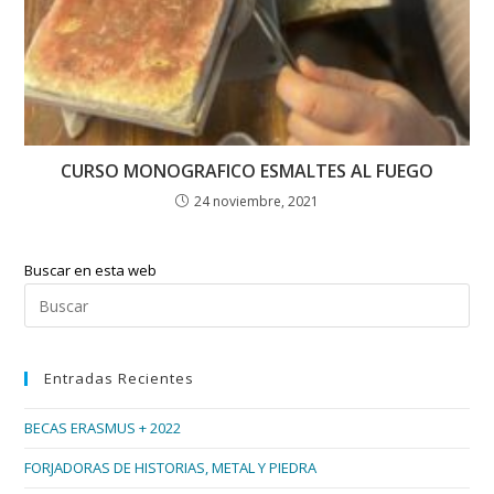
CURSO MONOGRAFICO ESMALTES AL FUEGO
24 noviembre, 2021
Buscar en esta web
Pul
Esc
par
Entradas Recientes
cer
el
BECAS ERASMUS + 2022
pan
de
FORJADORAS DE HISTORIAS, METAL Y PIEDRA
bús