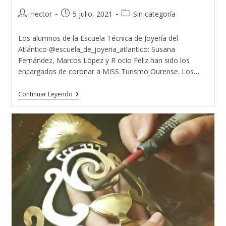
Autor
Publicación
Categoría
Hector
5 julio, 2021
Sin categoría
de
de
de
la
la
la
Los alumnos de la Escuela Técnica de Joyería del
entrada:
entrada:
entrada:
Atlántico @escuela_de_joyeria_atlantico: Susana
Fernández, Marcos López y R ocío Feliz han sido los
encargados de coronar a MISS Turismo Ourense. Los…
MISS
Continuar Leyendo
TURISMO
OURENSE