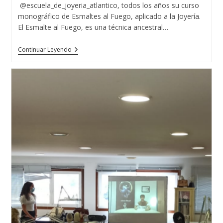
entrada:
@escuela_de_joyeria_atlantico, todos los años su curso
monográfico de Esmaltes al Fuego, aplicado a la Joyería.
El Esmalte al Fuego, es una técnica ancestral…
CURSO
Continuar Leyendo
MONOGRAFICO
ESMALTES
AL
FUEGO