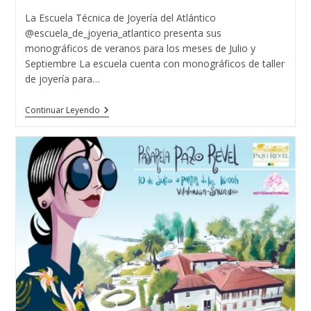
Joyería
entrada:
entrada:
la
La Escuela Técnica de Joyería del Atlántico
Del
entrada:
Atlantico
@escuela_de_joyeria_atlantico presenta sus
monográficos de veranos para los meses de Julio y
Septiembre La escuela cuenta con monográficos de taller
de joyería para…
MONOGRAFICOS
Continuar Leyendo
DE
VERANO