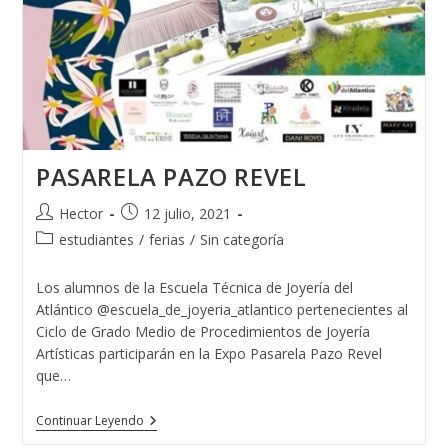
PASARELA PAZO REVEL
Autor
Publicación
Hector
12 julio, 2021
de
de
Categoría
estudiantes
/
ferias
/
Sin categoría
la
la
de
entrada:
entrada:
la
Los alumnos de la Escuela Técnica de Joyería del
entrada:
Atlántico @escuela_de_joyeria_atlantico pertenecientes al
Ciclo de Grado Medio de Procedimientos de Joyería
Artísticas participarán en la Expo Pasarela Pazo Revel
que…
PASARELA
Continuar Leyendo
PAZO