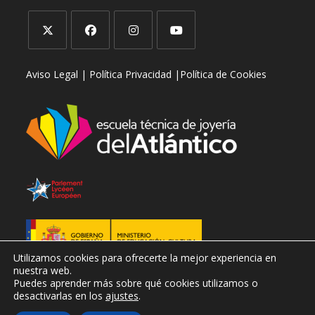
aplicación
Se
Se
Se
Se
Aviso Legal |
Política Privacidad |
Política de Cookies
abre
abre
abre
abre
en
en
en
en
una
una
una
una
nueva
nueva
nueva
nueva
pestaña
pestaña
pestaña
pestaña
Utilizamos cookies para ofrecerte la mejor experiencia en
nuestra web.
Puedes aprender más sobre qué cookies utilizamos o
desactivarlas en los
ajustes
.