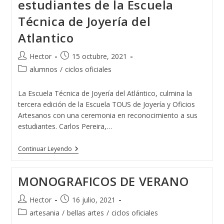
estudiantes de la Escuela
Técnica de Joyería del
Atlantico
Autor
Publicación
Hector
15 octubre, 2021
de
de
Categoría
alumnos
/
ciclos oficiales
la
la
de
entrada:
entrada:
la
La Escuela Técnica de Joyería del Atlántico, culmina la
entrada:
tercera edición de la Escuela TOUS de Joyería y Oficios
Artesanos con una ceremonia en reconocimiento a sus
estudiantes. Carlos Pereira,…
TOUS
Continuar Leyendo
Reconoce
A
Los
MONOGRAFICOS DE VERANO
Estudiantes
De
La
Autor
Publicación
Hector
16 julio, 2021
Escuela
de
de
Categoría
artesania
/
bellas artes
Técnica
/
ciclos oficiales
la
la
De
de