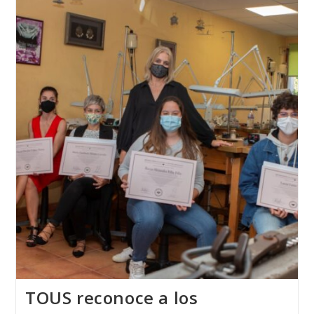
GROUP
A
La
Escuela
Técnica
De
Joyería
Del
Atlántico
TOUS reconoce a los