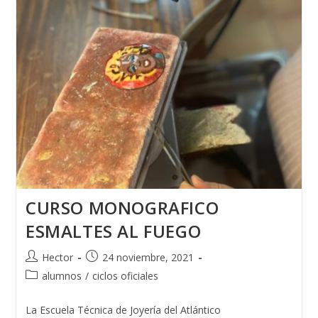
CURSO MONOGRAFICO
ESMALTES AL FUEGO
Autor
Publicación
Hector
24 noviembre, 2021
de
de
Categoría
alumnos
/
ciclos oficiales
la
la
de
entrada:
entrada:
la
La Escuela Técnica de Joyería del Atlántico