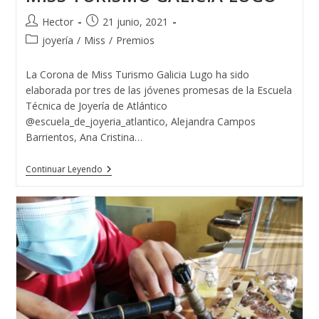
Autor
Publicación
Hector
21 junio, 2021
de
de
Categoría
joyería
/
Miss
/
Premios
la
la
de
entrada:
entrada:
la
La Corona de Miss Turismo Galicia Lugo ha sido
entrada:
elaborada por tres de las jóvenes promesas de la Escuela
Técnica de Joyería de Atlántico
@escuela_de_joyeria_atlantico, Alejandra Campos
Barrientos, Ana Cristina…
MISS
Continuar Leyendo
TURISMO
GALICIA
LUGO