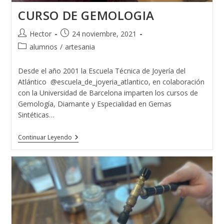
CURSO DE GEMOLOGIA
Autor
Publicación
Hector
24 noviembre, 2021
de
de
Categoría
alumnos
/
artesania
la
la
de
entrada:
entrada:
la
Desde el año 2001 la Escuela Técnica de Joyería del
entrada:
Atlántico @escuela_de_joyeria_atlantico, en colaboración
con la Universidad de Barcelona imparten los cursos de
Gemología, Diamante y Especialidad en Gemas
Sintéticas…
CURSO
Continuar Leyendo
DE
GEMOLOGIA