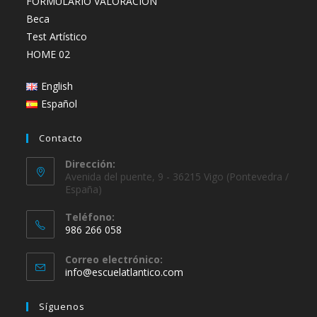
FORMULARIO VALORACIÓN
Beca
Test Artístico
HOME 02
English
Español
Contacto
Dirección:
Avenida del puente, 9 - 36215 Vigo (Pontevedra /
España)
Teléfono:
986 266 058
Se
Correo electrónico:
abre
Se
info@escuelatlantico.com
en
abre
en
tu
Síguenos
tu
aplicación