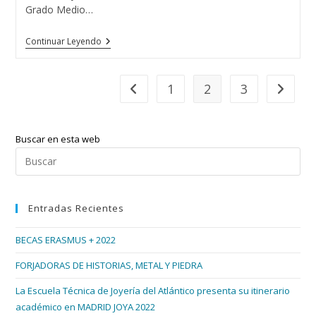
Grado Medio…
MISS
Continuar Leyendo
TURISMO
GALICIA
A
CORUÑA
1
2
3
Ir a la página anterior
Ir a la p
Buscar en esta web
Pul
Esc
par
Entradas Recientes
cer
el
BECAS ERASMUS + 2022
pan
de
FORJADORAS DE HISTORIAS, METAL Y PIEDRA
bús
La Escuela Técnica de Joyería del Atlántico presenta su itinerario
académico en MADRID JOYA 2022