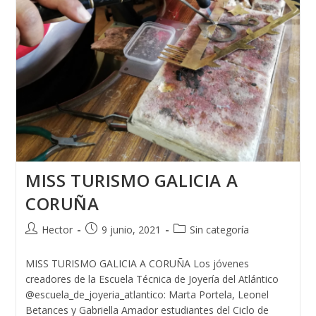
MISS TURISMO GALICIA A
CORUÑA
Autor
Publicación
Categoría
Hector
9 junio, 2021
Sin categoría
de
de
de
la
la
la
MISS TURISMO GALICIA A CORUÑA Los jóvenes
entrada:
entrada:
entrada:
creadores de la Escuela Técnica de Joyería del Atlántico
@escuela_de_joyeria_atlantico: Marta Portela, Leonel
Betances y Gabriella Amador estudiantes del Ciclo de