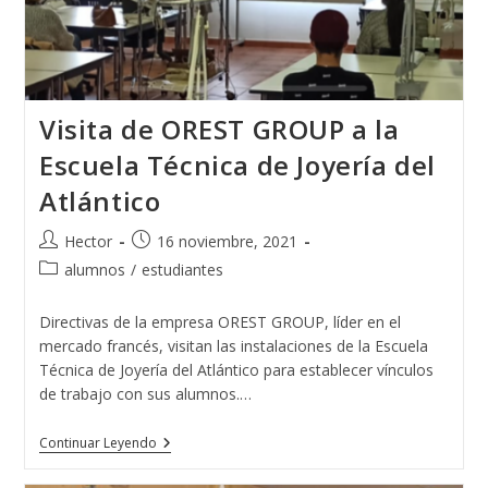
Visita de OREST GROUP a la
Escuela Técnica de Joyería del
Atlántico
Autor
Publicación
Hector
16 noviembre, 2021
de
de
Categoría
alumnos
/
estudiantes
la
la
de
entrada:
entrada:
la
Directivas de la empresa OREST GROUP, líder en el
entrada:
mercado francés, visitan las instalaciones de la Escuela
Técnica de Joyería del Atlántico para establecer vínculos
de trabajo con sus alumnos.…
Visita
Continuar Leyendo
De
OREST