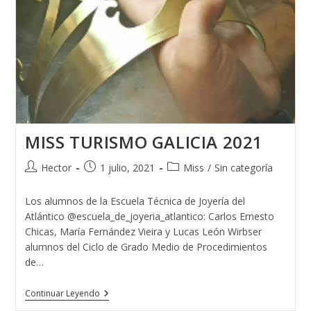
MISS TURISMO GALICIA 2021
Autor
Publicación
Categoría
Hector
1 julio, 2021
Miss
/
Sin categoría
de
de
de
la
la
la
Los alumnos de la Escuela Técnica de Joyería del
entrada:
entrada:
entrada:
Atlántico @escuela_de_joyeria_atlantico: Carlos Ernesto
Chicas, María Fernández Vieira y Lucas León Wirbser
alumnos del Ciclo de Grado Medio de Procedimientos
de…
MISS
Continuar Leyendo
TURISMO