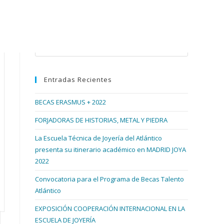
Buscar en esta web
Pulsa
Escape
para
Entradas Recientes
cerrar
el
BECAS ERASMUS + 2022
panel
de
FORJADORAS DE HISTORIAS, METAL Y PIEDRA
búsqueda.
La Escuela Técnica de Joyería del Atlántico
presenta su itinerario académico en MADRID JOYA
2022
Convocatoria para el Programa de Becas Talento
Atlántico
EXPOSICIÓN COOPERACIÓN INTERNACIONAL EN LA
ESCUELA DE JOYERÍA