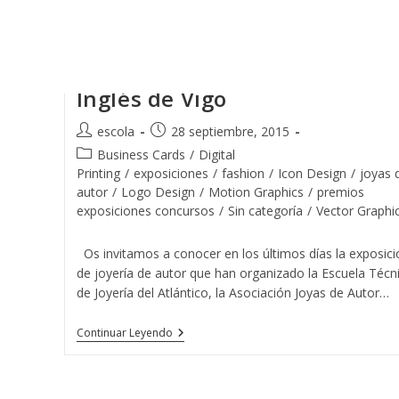
Ir
al
contenido
Exposición de Joyas en El Cort
Inglés de Vigo
Autor
Publicación
escola
28 septiembre, 2015
de
de
Categoría
Business Cards
/
Digital
la
la
de
Printing
/
exposiciones
/
fashion
/
Icon Design
/
joyas 
entrada:
entrada:
la
autor
/
Logo Design
/
Motion Graphics
/
premios
entrada:
exposiciones concursos
/
Sin categoría
/
Vector Graphi
Os invitamos a conocer en los últimos días la exposici
de joyería de autor que han organizado la Escuela Técn
de Joyería del Atlántico, la Asociación Joyas de Autor…
Exposición
Continuar Leyendo
De
Joyas
En
El