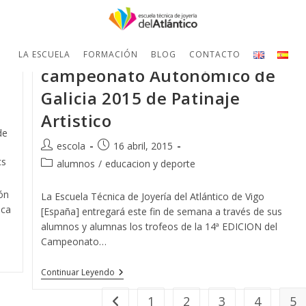
e
Entrega de trofeos del
LA ESCUELA
FORMACIÓN
BLOG
CONTACTO
campeonato Autonómico de
Galicia 2015 de Patinaje
Artistico
de
Autor
Publicación
escola
16 abril, 2015
de
de
cs
Categoría
alumnos
/
educacion y deporte
la
la
de
entrada:
entrada:
la
ón
La Escuela Técnica de Joyería del Atlántico de Vigo
entrada:
ica
[España] entregará este fin de semana a través de sus
alumnos y alumnas los trofeos de la 14ª EDICION del
Campeonato…
Entrega
Continuar Leyendo
De
Trofeos
1
2
3
4
5
Ir a la página anterior
Del