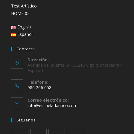
Test Artístico
HOME 02
English
Español
Contacto
Dirección:
Avenida del puente, 9 - 36215 Vigo (Pontevedra /
España)
Teléfono:
986 266 058
Se
Correo electrónico:
abre
Se
info@escuelatlantico.com
en
abre
en
tu
Síguenos
tu
aplicación
aplicación