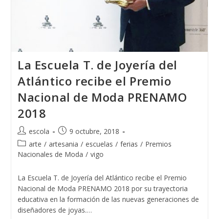
La Escuela T. de Joyería del
Atlántico recibe el Premio
Nacional de Moda PRENAMO
2018
Autor
Publicación
escola
9 octubre, 2018
de
de
Categoría
arte
/
artesania
/
escuelas
/
ferias
/
Premios
la
la
de
Nacionales de Moda
/
vigo
entrada:
entrada:
la
entrada:
La Escuela T. de Joyería del Atlántico recibe el Premio
Nacional de Moda PRENAMO 2018 por su trayectoria
educativa en la formación de las nuevas generaciones de
diseñadores de joyas.…