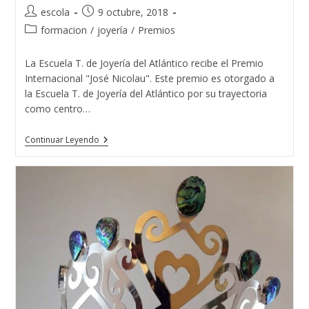
Autor
Publicación
escola
9 octubre, 2018
de
de
Categoría
formacion
/
joyería
/
Premios
la
la
de
entrada:
entrada:
la
La Escuela T. de Joyería del Atlántico recibe el Premio
entrada:
Internacional "José Nicolau". Este premio es otorgado a
la Escuela T. de Joyería del Atlántico por su trayectoria
como centro…
La
Continuar Leyendo
Escuela
T.
De
Joyería
Del
Atlántico
Recibe
El
Premio
Internacional
«José
Nicolau»