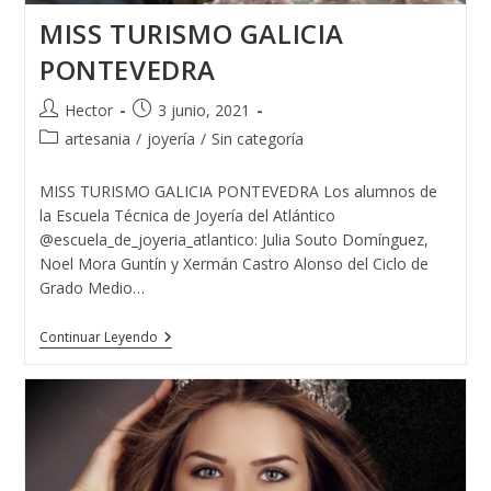
MISS TURISMO GALICIA
PONTEVEDRA
Autor
Publicación
Hector
3 junio, 2021
de
de
Categoría
artesania
/
joyería
/
Sin categoría
la
la
de
entrada:
entrada:
la
MISS TURISMO GALICIA PONTEVEDRA Los alumnos de
entrada:
la Escuela Técnica de Joyería del Atlántico
@escuela_de_joyeria_atlantico: Julia Souto Domínguez,
Noel Mora Guntín y Xermán Castro Alonso del Ciclo de
Grado Medio…
MISS
Continuar Leyendo
TURISMO
GALICIA
PONTEVEDRA