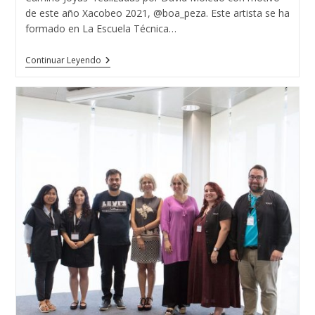
de este año Xacobeo 2021, @boa_peza. Este artista se ha
formado en La Escuela Técnica…
Proyecto
Continuar Leyendo
“Mi
Camino
Joyas”
Realizadas
Por
David
Moledo
Con
Motivo
El
Año
Xacobeo
2021